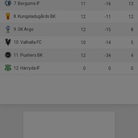
7. Bergums IF
11
-16
13
8. Kungsladugårds BK
12
-11
12
9. SK Argo
12
-15
8
10. Valhalla FC
10
-14
5
11. Pushers BK
12
-34
4
12. Härryda IF
0
0
0