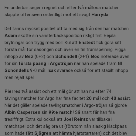
En underbar seger i regnet och efter två mållösa matcher
släppte offensiven ordentligt mot ett svagt
Härryda
.
Det fanns mycket positivt att ta med sig från den här matchen.
Adam
skötte sin vänsterbacksposition riktigt fint. Rejäla
brytningar och trygg med boll. Kul att
Enstedt
fick göra sitt
första mål för säsongen och även en fin framspelning. Pigga
inhopp av
Bez
(0+2) och
Schöndell
(2+1).
Boo
noterade även
för sin
första poäng i Argotröjan
när han spelade fram till
Schöndells
9-0 mål.
Isak
svarade också för ett stabilt inhopp
men rejält spel.
Pierres
två assist och ett mål gör att han nu efter 74
tävlingsmatcher för Argo har fina facitet
20 mål
och
40 assist
.
När det gäller spelade tävlingsmatcher i Argo-tröjan så gjorde
Albin Caspersen
sin
99:e match
! Så snart får han fira
tresiffrigt. Extra kul också att
Joel Reintz
var tillbaka i
matchspel och det såg bra ut (förutom nån slaskig klackpass
som hade fått
Sjögren
att hämta hjärtstartaren) och det blev