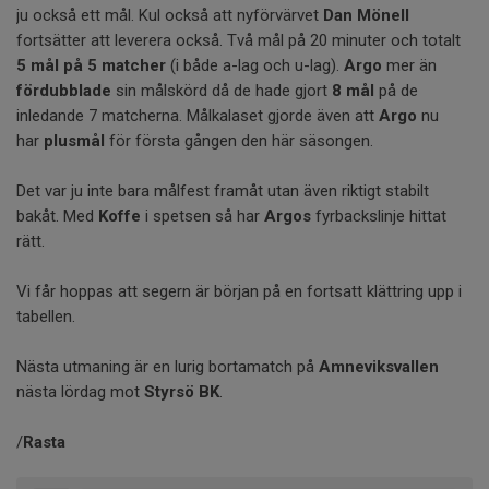
ju också ett mål. Kul också att nyförvärvet
Dan Mönell
fortsätter att leverera också. Två mål på 20 minuter och totalt
5 mål på 5 matcher
(i både a-lag och u-lag).
Argo
mer än
fördubblade
sin målskörd då de hade gjort
8 mål
på de
inledande 7 matcherna. Målkalaset gjorde även att
Argo
nu
har
plusmål
för första gången den här säsongen.
Det var ju inte bara målfest framåt utan även riktigt stabilt
bakåt. Med
Koffe
i spetsen så har
Argos
fyrbackslinje hittat
rätt.
Vi får hoppas att segern är början på en fortsatt klättring upp i
tabellen.
Nästa utmaning är en lurig bortamatch på
Amneviksvallen
nästa lördag mot
Styrsö BK
.
/
Rasta