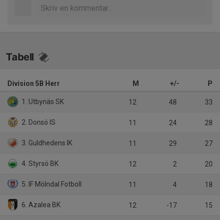
Tabell
Division 5B Herr
M
+/-
P
1. Utbynäs SK
12
48
33
2. Donsö IS
11
24
28
3. Guldhedens IK
11
29
27
4. Styrsö BK
12
2
20
5. IF Mölndal Fotboll
11
4
18
6. Azalea BK
12
-17
15