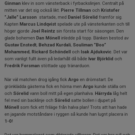
Ginman
klev in som vänsterback i fyrbackslinjen. Centralt på
mitten var det sig också likt.
Pierre Tillman
och
Kristofer
”Jalle” Larsson
startade, med
Daniel Sörelid
framför sig.
Kapten
Marcus Lindqvist
spelade ute på vänsterkanten och till
höger gjorde
Joel Reintz
sin första start för säsongen. Den
glade bohemen
Dan Mönell
inledde på topp. Bänken bestod av
Gustav Enstedt
,
Behzad Kurdali
,
Souliman ”Boo”
Mohammed
,
Rickard Schöndell
och
Isak Ajdukovic
. Det var
som vanligt fullt även på ledarhåll då både
Ivar Björklid
och
Fredrik Forsman
stöttade upp tränarduon.
När väl matchen drog igång fick
Argo
en drömstart. De
grönklädda gästerna fick en hörna men
Argo
kunde ställa om
och
Sörelid
vann boll mitt på egen planhalva.
Härryda
låg helt
fel med sin backlinje och
Sörelid
satte bollen i djupet på
Mönell
som fick ett friläge från halva plan! Trots att han hade
en jagande motståndare i ryggen så kunde han lugnt placera in
1-0
!
Det var hemmalaget som dikterade villkoren. Det var bra rull och