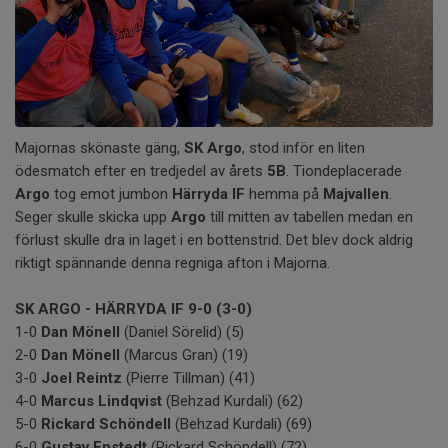
Majornas skönaste gäng,
SK Argo
, stod inför en liten
ödesmatch efter en tredjedel av årets
5B
. Tiondeplacerade
Argo
tog emot jumbon
Härryda
IF
hemma på
Majvallen
.
Seger skulle skicka upp
Argo
till mitten av tabellen medan en
förlust skulle dra in laget i en bottenstrid. Det blev dock aldrig
riktigt spännande denna regniga afton i Majorna.
SK ARGO - HÄRRYDA IF 9-0 (3-0)
1-0
Dan Mönell
(Daniel Sörelid) (5)
2-0
Dan Mönell
(Marcus Gran) (19)
3-0
Joel Reintz
(Pierre Tillman) (41)
4-0
Marcus Lindqvist
(Behzad Kurdali) (62)
5-0
Rickard Schöndell
(Behzad Kurdali) (69)
6-0
Gustav Enstedt
(Rickard Schöndell) (72)