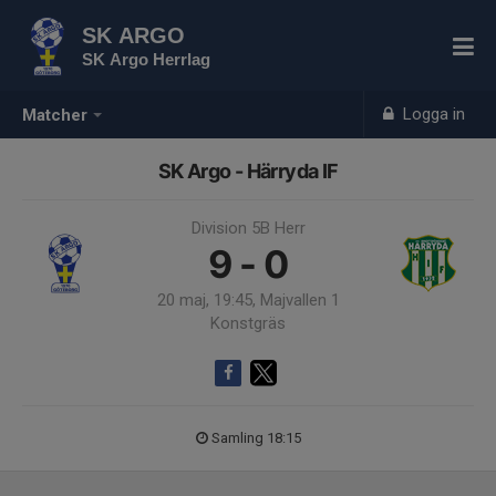
SK ARGO
SK Argo Herrlag
Logga in
Matcher
SK Argo - Härryda IF
Division 5B Herr
9 - 0
20 maj, 19:45, Majvallen 1
Konstgräs
Samling 18:15