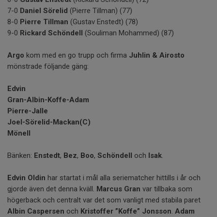
7-0
Daniel Sörelid
(Pierre Tillman) (77)
8-0
Pierre Tillman
(Gustav Enstedt) (78)
9-0
Rickard Schöndell
(Souliman Mohammed) (87)
Argo
kom med en go trupp och firma
Juhlin & Airosto
mönstrade följande gäng:
Edvin
Gran-Albin-Koffe-Adam
Pierre-Jalle
Joel-Sörelid-Mackan(C)
Mönell
Bänken:
Enstedt
,
Bez
,
Boo
,
Schöndell
och
Isak
.
Edvin Oldin
har startat i mål alla seriematcher hittills i år och
gjorde även det denna kväll.
Marcus Gran
var tillbaka som
högerback och centralt var det som vanligt med stabila paret
Albin Caspersen
och
Kristoffer ”Koffe” Jonsson
.
Adam