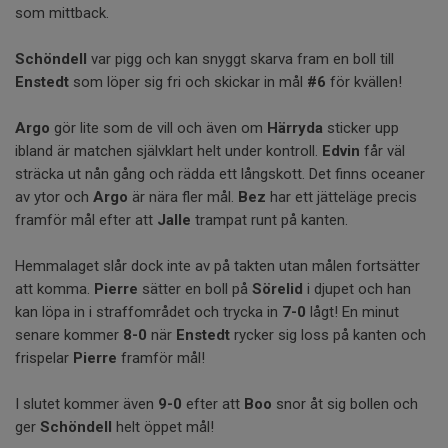
som mittback.
Schöndell
var pigg och kan snyggt skarva fram en boll till
Enstedt
som löper sig fri och skickar in mål
#6
för kvällen!
Argo
gör lite som de vill och även om
Härryda
sticker upp
ibland är matchen självklart helt under kontroll.
Edvin
får väl
sträcka ut nån gång och rädda ett långskott. Det finns oceaner
av ytor och
Argo
är nära fler mål.
Bez
har ett jätteläge precis
framför mål efter att
Jalle
trampat runt på kanten.
Hemmalaget slår dock inte av på takten utan målen fortsätter
att komma.
Pierre
sätter en boll på
Sörelid
i djupet och han
kan löpa in i straffområdet och trycka in
7-0
lågt! En minut
senare kommer
8-0
när
Enstedt
rycker sig loss på kanten och
frispelar
Pierre
framför mål!
I slutet kommer även
9-0
efter att
Boo
snor åt sig bollen och
ger
Schöndell
helt öppet mål!