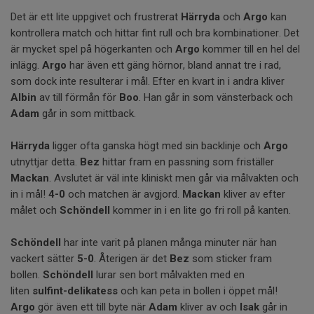
Det är ett lite uppgivet och frustrerat
Härryda
och
Argo
kan
kontrollera match och hittar fint rull och bra kombinationer. Det
är mycket spel på högerkanten och
Argo
kommer till en hel del
inlägg.
Argo
har även ett gäng hörnor, bland annat tre i rad,
som dock inte resulterar i mål. Efter en kvart in i andra kliver
Albin
av till förmån för
Boo
. Han går in som vänsterback och
Adam
går in som mittback.
Härryda
ligger ofta ganska högt med sin backlinje och
Argo
utnyttjar detta.
Bez
hittar fram en passning som friställer
Mackan
. Avslutet är väl inte kliniskt men går via målvakten och
in i mål!
4-0
och matchen är avgjord.
Mackan
kliver av efter
målet och
Schöndell
kommer in i en lite go fri roll på kanten.
Schöndell
har inte varit på planen många minuter när han
vackert sätter
5-0
. Återigen är det
Bez
som sticker fram
bollen.
Schöndell
lurar sen bort målvakten med en
liten
sulfint-delikatess
och kan peta in bollen i öppet mål!
Argo
gör även ett till byte när
Adam
kliver av och
Isak
går in