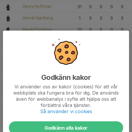
Henry Hoffman
31
0
0
0
0
Henrik Hjärtberg
1
0
0
0
0
Harald Forsberg
21
0
0
0
0
4
Gustav Krus
3
0
0
0
0
Gabriel Lindström
16
0
0
0
0
Gabriel Johansson
18
0
0
0
0
Godkänn kakor
Fred Savén
36
0
0
0
0
Vi använder oss av kakor (cookies) för att vår
Erik Sivberg
18
0
0
0
0
webbplats ska fungera bra för dig. De används
även för webbanalys i syfte att hjälpa oss att
20
Elias Ruesta Edin
3
0
0
0
0
förbättra våra tjänster.
1
Edward von Uexküll
6
0
0
0
0
Så använder vi cookies
Douglas Kronwall
32
0
0
0
0
Godkänn alla kakor