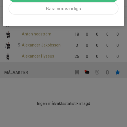
Dolt namn
23
0
0
0
0
Bara nödvändiga
Caspar Johansen
16
0
0
0
0
Carl Rutström
1
0
0
0
0
Anton hedström
18
0
0
0
0
5
Alexander Jakobsson
3
0
0
0
0
Alexander Hyseus
26
0
0
0
0
MÅLVAKTER
Ingen målvaktsstatistik inlagd