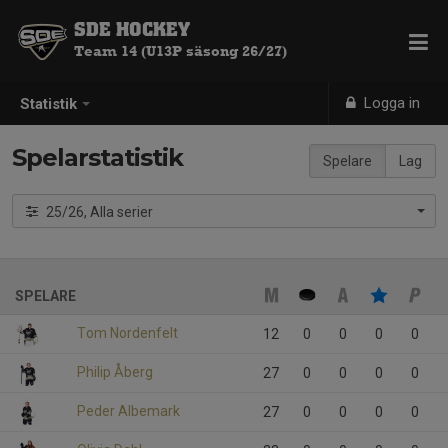
SDE HOCKEY
Team 14 (U13P säsong 26/27)
Logga in
Statistik
Spelarstatistik
Spelare
Lag
25/26, Alla serier
SPELARE
Tom Nordenfelt
12
0
0
0
0
Philip Åberg
27
0
0
0
0
Peder Albemark
27
0
0
0
0