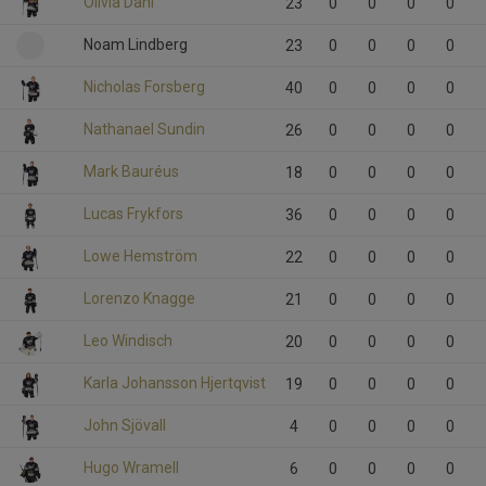
Olivia Dahl
23
0
0
0
0
Noam Lindberg
23
0
0
0
0
Nicholas Forsberg
40
0
0
0
0
Nathanael Sundin
26
0
0
0
0
Mark Bauréus
18
0
0
0
0
Lucas Frykfors
36
0
0
0
0
Lowe Hemström
22
0
0
0
0
Lorenzo Knagge
21
0
0
0
0
Leo Windisch
20
0
0
0
0
Karla Johansson Hjertqvist
19
0
0
0
0
John Sjövall
4
0
0
0
0
Hugo Wramell
6
0
0
0
0