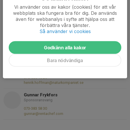
Gunnar Albemark
Vi använder oss av kakor (cookies) för att vår
Ledare
webbplats ska fungera bra för dig. De används
072-151 80 99
även för webbanalys i syfte att hjälpa oss att
gunnar.albemark@gmail.com
förbättra våra tjänster.
Så använder vi cookies
Joakim Åberg
Ledare
076-890 46 44
Godkänn alla kakor
jkvaaberg@gmail.com
Bara nödvändiga
Henrik Hoffman
Ledare
070-585 45 25
henrik.hoffman@naturkompaniet.se
Gunnar Frykfors
Sponsoransvarig
073-383 58 30
gunnar@rentachef.com