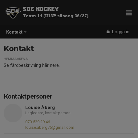
SDE HOCKEY
Team 14 (U13P säsong 26/27)
Logga in
Kontakt
Kontakt
HEMMAARENA
Se färdbeskrivning här nere.
Kontaktpersoner
Louise Åberg
Lagledare, kontaktperson
070-529 29 46
louise.aberg75@gmail.com