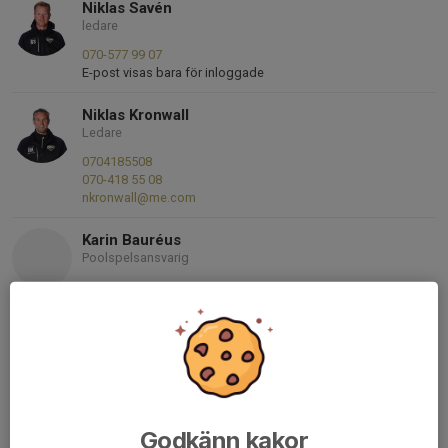
Niklas Savén
ledare
070-577 99 07
E-post visas bara för inloggade
Niklas Kronwall
Ledare
0704185508
070-418 55 08
nkronwall@me.com
Karin Bauréus
Poolspelsansvarig
070-917 98 99
karinskarp@yahoo.com
Martin Forsberg
Ledare, material
Mobil visas bara för inloggade
E-post visas bara för inloggade
Godkänn kakor