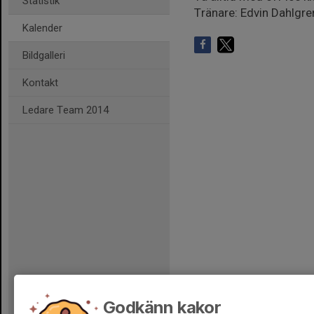
Statistik
Tränare: Edvin Dahlgre
Kalender
Bildgalleri
Kontakt
Ledare Team 2014
Godkänn kakor