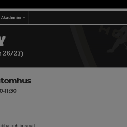
Akademier
Y
 26/27)
 utomhus
0-11:30
lubba och buscuit.