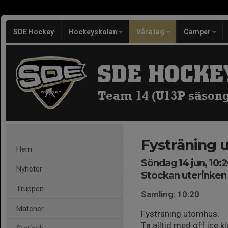
SDE Hockey
Hockeyskolan
Våra lag
Camper
SDE HOCKE
Team 14 (U13P säsong
Fysträning
Hem
Söndag 14 jun, 10:2
Nyheter
Stockan uterinken
Truppen
Samling: 10:20
Matcher
Fysträning utomhus.
Ta alltid med off ice k