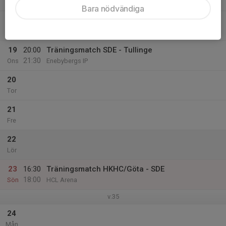
Mån
Bara nödvändiga
18
16:00
Utprovning Teamkläder
20:00
Tis
Klubbhuset Enebybergs IP
19
20:00
Träningsmatch SDE - Tullinge
21:30
Ons
Enebybergs IP
20
Tor
21
Fre
22
Lör
23
16:30
Träningsmatch HKHC/Göta - SDE
18:00
Sön
HCL Arena
v.35
24
Mån