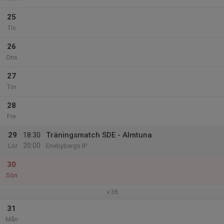
25
Tis
26
Ons
27
Tor
28
Fre
29
18:30
Träningsmatch SDE - Almtuna
20:00
Lör
Enebybergs IP
30
Sön
v.36
31
Mån