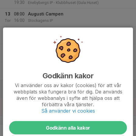
19:30
Enebybergs IP - Klubbhuset (Gula Huset)
13
08:00
Augusti Campen
16:00
Tor
Stockagens IP
16:00
Campvecka U15
19:50
Enebybergs Ishall
14
08:00
Augusti Campen
16:00
Fre
Stockagens IP
16:00
Campvecka U15
Godkänn kakor
19:50
Enebybergs Ishall
Vi använder oss av kakor (cookies) för att vår
15
webbplats ska fungera bra för dig. De används
Lör
även för webbanalys i syfte att hjälpa oss att
16
förbättra våra tjänster.
Så använder vi cookies
Sön
v.34
Godkänn alla kakor
17