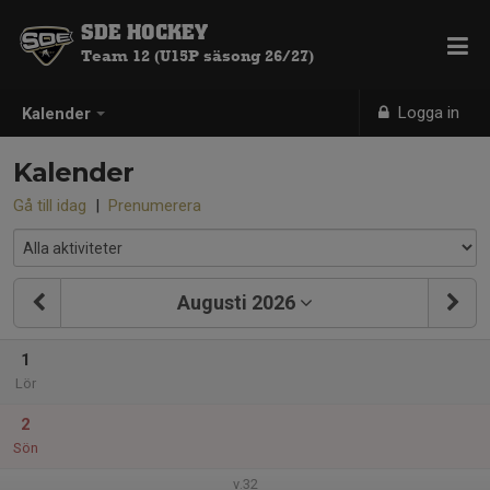
SDE HOCKEY
Team 12 (U15P säsong 26/27)
Logga in
Kalender
Kalender
Gå till idag
|
Prenumerera
Augusti 2026
1
Lör
2
Sön
v.32