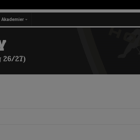
Akademier
Y
 26/27)