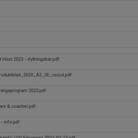
t Höst 2023 - ifyllningsbar.pdf
roduktblad_2020_A3_SE_nocut.pdf
ningsprogram 2025.pdf
are & coacher.pdf
- info.pdf
rainfo U10 Säsongen 2022-02-15.pdf