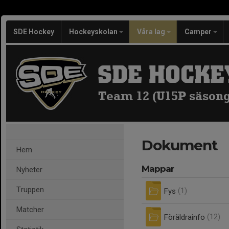
SDE Hockey
Hockeyskolan
Våra lag
Camper
SDE HOCKE
Team 12 (U15P säsong
Dokument
Hem
Mappar
Nyheter
Truppen
Fys
(1)
Matcher
Föräldrainfo
(12)