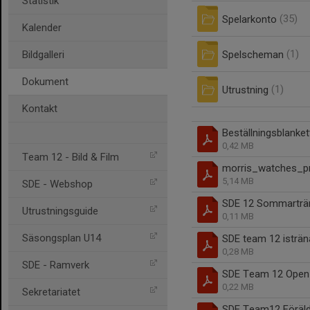
Statistik
Spelarkonto
(35)
Kalender
Spelscheman
(1)
Bildgalleri
Dokument
Utrustning
(1)
Kontakt
Beställningsblanket
0,42 MB
Team 12 - Bild & Film
morris_watches_p
5,14 MB
SDE - Webshop
SDE 12 Sommarträ
Utrustningsguide
0,11 MB
Säsongsplan U14
SDE team 12 isträn
0,28 MB
SDE - Ramverk
SDE Team 12 Open 
0,22 MB
Sekretariatet
SDE Team12 Föräld