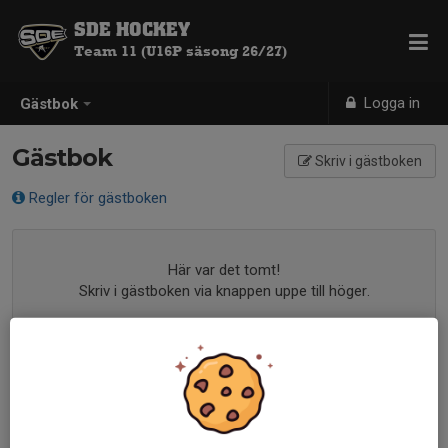
SDE HOCKEY
Team 11 (U16P säsong 26/27)
Logga in
Gästbok
Gästbok
Skriv i gästboken
Regler för gästboken
Här var det tomt!
Skriv i gästboken via knappen uppe till höger.