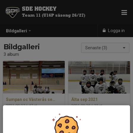
SDE HOCKEY
Team 11 (U16P säsong 26/27)
Logga in
Bildgalleri
Bildgalleri
Senaste (3)
3 album
Sumpan oc Västerås sep 21
Älta sep 2021
2021-09-27
|
47 st
2021-09-25
|
23 st