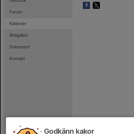
Gästbok
Forum
Kalender
Bildgalleri
Dokument
Kontakt
Godkänn kakor