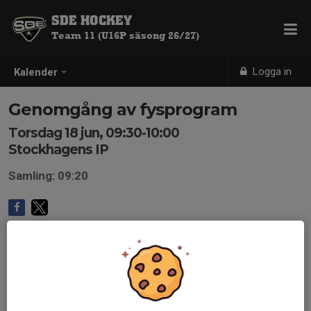
SDE HOCKEY
Team 11 (U16P säsong 26/27)
Logga in
Kalender
Genomgång av fysprogram
Torsdag 18 jun, 09:30-10:00
Stockhagens IP
Samling: 09:20