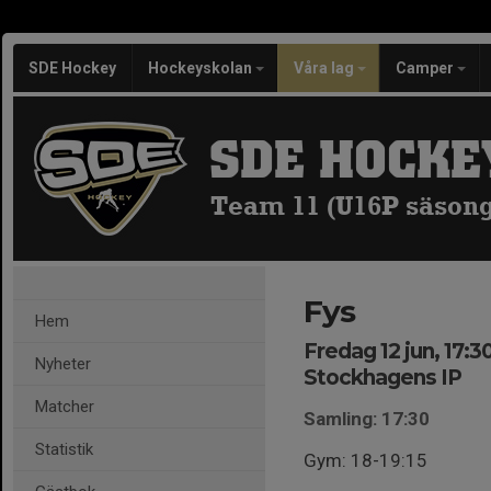
SDE Hockey
Hockeyskolan
Våra lag
Camper
SDE HOCKE
Team 11 (U16P säsong
Fys
Hem
Fredag 12 jun, 17:3
Nyheter
Stockhagens IP
Matcher
Samling: 17:30
Statistik
Gym: 18-19:15