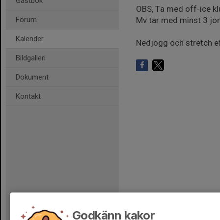
Gästbok
OBS, Ta med off-ice k
Forum
Mv tar med minst 3 jon
Kalender
Nedjogg och stretch eft
Bildgalleri
Dokument
Kontakt
Godkänn kakor