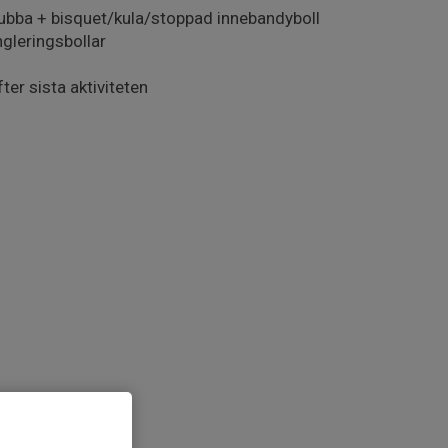
lubba + bisquet/kula/stoppad innebandyboll
gleringsbollar
er sista aktiviteten