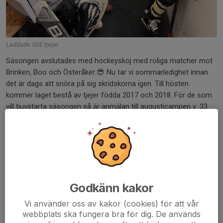
Laddade SDE-tjejer
Säsongen avslutades med hockeyskoj med roliga matcher mot
Brinken, Boo och Österåker.😎 Nu tar vi sommarledighet innan
det är dags att snöra på sig skridskorna igen. Till hösten
kommer laget bestå av tjejer födda 2017 och 2018. För de som
vill tjuvstarta säsongen så är anmälan till augusticampen v. 33
öppen. Lagträningar är planerade att börja v.34.
Trevlig sommar!
/Lagledningen
Dela nyhet
Godkänn kakor
Vi använder oss av kakor (cookies) för att vår
webbplats ska fungera bra för dig. De används