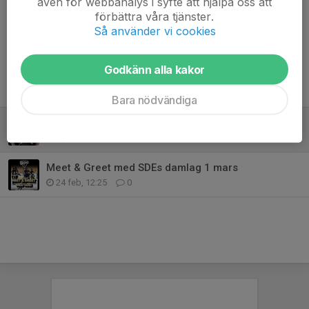
även för webbanalys i syfte att hjälpa oss att
Kommentarer
förbättra våra tjänster.
Så använder vi cookies
Godkänn alla kakor
Tidigare nyheter
Bara nödvändiga
Hockeyskoj avslutade vårsäsongen
1 jun, 21:27
0
Meet & Greet med SDEs damlag 1 mars
24 feb, 12:25
0