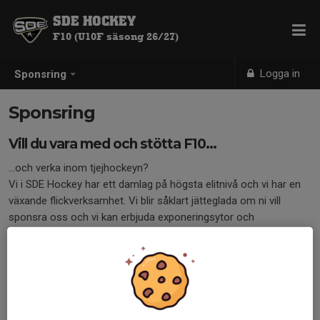
SDE HOCKEY
F10 (U10F säsong 26/27)
Logga in
Sponsring
Sponsring
Vill du vara med och stötta F10...
...och verka inom tjejhockeyn?
Vi i SDE Hockey har ett damlag på högsta elitnivå och vi har en
växande flickverksamhet. Vi blir såklart jätteglada om ni vill
sponsra oss och vi kan erbjuda exponeringsytor och
samarbeten av olika slag. Kontakta Madeleine Frånberg
0707652503 om ni är intresserade av att höra mer.
/ F10