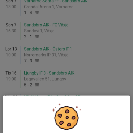
Sön 7
Värnamo Södra FF - Sandsbro AIK
13:00
Gröndal Arena 1, Värnamo
1
-
4
Sön 7
Sandsbro AIK - FC Växjö
16:30
Sandavi 1, Växjö
2
-
1
Lör 13
Sandsbro AIK - Östers IF 1
10:00
Norremarks IP 31, Växjö
7
-
3
Tis 16
Ljungby IF 3 - Sandsbro AIK
19:00
Lagavallen 51, Ljungby
5
-
2
Sön 21
Växjö Norra IF 1 - Sandsbro AIK
13:00
Åbo Idrottsplats 3, Växjö
2
-
1
Lör 27
Växjö BK 1 - Sandsbro AIK
10:00
Sportfältet Teleborg 4, Växjö