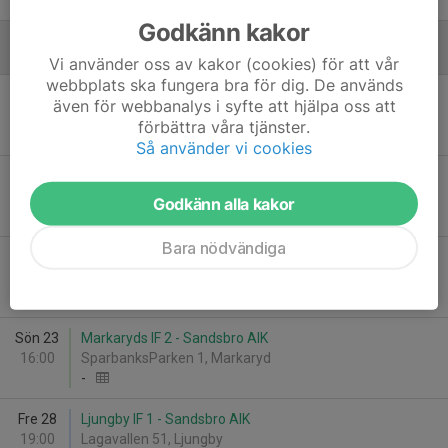
0
-
5
Godkänn kakor
Augusti
Vi använder oss av kakor (cookies) för att vår
webbplats ska fungera bra för dig. De används
Sön 9
Växjö Norra IF 3 - Sandsbro AIK
även för webbanalys i syfte att hjälpa oss att
10:00
Fagrabäck IP 1, Växjö
förbättra våra tjänster.
-
Så använder vi cookies
Lör 15
Sandsbro AIK - Liatorps IF
16:00
Norremarks IP 31, Växjö
Godkänn alla kakor
-
Bara nödvändiga
Lör 22
Sandsbro AIK - Markaryds IF 1
15:30
Norremarks IP 31, Växjö
-
Sön 23
Markaryds IF 2 - Sandsbro AIK
16:00
SparbanksParken 1, Markaryd
-
Fre 28
Ljungby IF 1 - Sandsbro AIK
19:00
Lagavallen 51, Ljungby