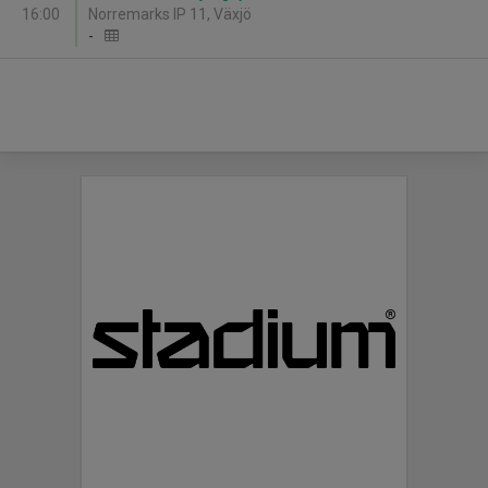
16:00
Norremarks IP 11, Växjö
-