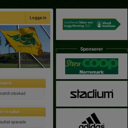
Logga in
Sponsorer
 match
match inbokad
e resultat
esultat sparade