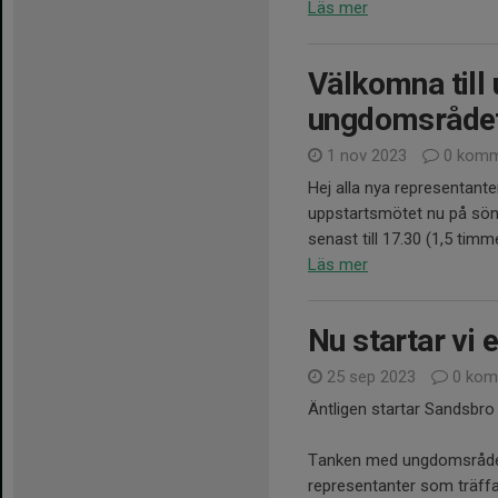
Läs mer
Välkomna till
ungdomsrådet
1 nov 2023
0 komm
Hej alla nya representant
uppstartsmötet nu på sönda
senast till 17.30 (1,5 timme)
Läs mer
Nu startar vi 
25 sep 2023
0 kom
Äntligen startar Sandsbr
Tanken med ungdomsrådet är
representanter som träffa