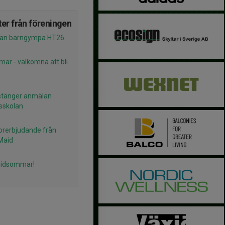
er från föreningen
an barngympa HT26
ar - välkomna att bli
stänger anmälan
lsskolan
rerbjudande från
Maid
midsommar!