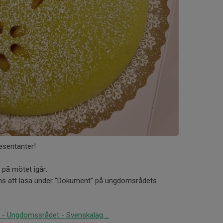
esentanter!
g på mötet igår.
inns att läsa under "Dokument" på ungdomsrådets
- Ungdomssrådet - Svenskalag....