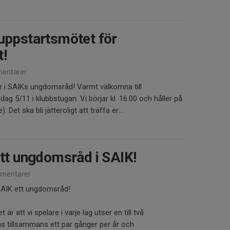
 uppstartsmötet för
!
entarer
er i SAIKs ungdomsråd! Varmt välkomna till
g 5/11 i klubbstugan. Vi börjar kl. 16.00 och håller på
. Det ska bli jätteroligt att träffa er...
ett ungdomsråd i SAIK!
mentarer
o AIK ett ungdomsråd!
 att vi spelare i varje lag utser en till två
s tillsammans ett par gånger per år och