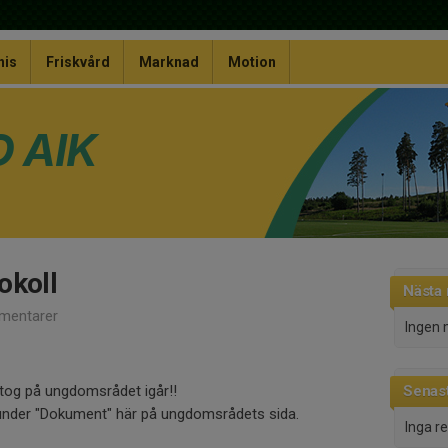
nis
Friskvård
Marknad
Motion
 AIK
okoll
Nästa
mentarer
Ingen 
tog på ungdomsrådet igår!!
Senast
a under "Dokument" här på ungdomsrådets sida.
Inga r