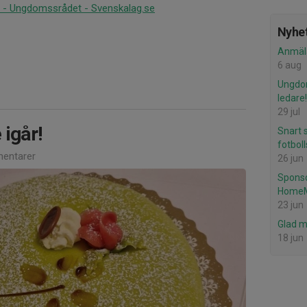
 - Ungdomssrådet - Svenskalag.se
Nyhet
Anmäl
6 aug
Ungdom
ledare!
29 jul
 igår!
Snart 
fotbol
entarer
26 jun
Sponso
Home
23 jun
Glad 
18 jun