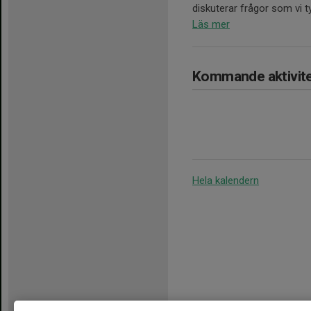
diskuterar frågor som vi ty
Läs mer
Kommande aktivite
Hela kalendern