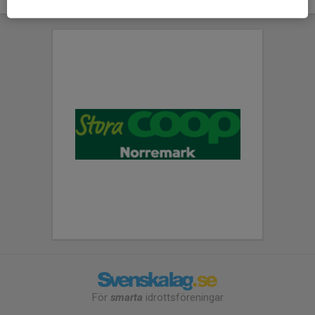
För
smarta
idrottsföreningar