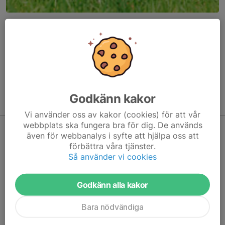
Här hamnar automatiskt de senaste nyheterna på hemsidan. För
att kunna börja administrera hemsidan loggar du in högst upp till
höger.
/Svenskalag.se
Godkänn kakor
Kommande aktiviteter
Vi använder oss av kakor (cookies) för att vår
webbplats ska fungera bra för dig. De används
även för webbanalys i syfte att hjälpa oss att
Inga aktiviteter inbokade
förbättra våra tjänster.
Så använder vi cookies
Hela kalendern
Godkänn alla kakor
Bara nödvändiga