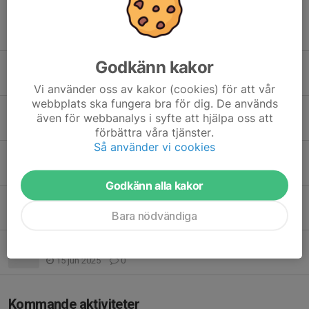
Fler nyheter
Godkänn kakor
Ändrad träningsplats
17 sep 2025
0
Vi använder oss av kakor (cookies) för att vår
webbplats ska fungera bra för dig. De används
Inställd träning
även för webbanalys i syfte att hjälpa oss att
11 sep 2025
0
förbättra våra tjänster.
Så använder vi cookies
Träning onsdag 3 september
3 sep 2025
0
Godkänn alla kakor
Träning måndag 25 augusti
Bara nödvändiga
24 aug 2025
0
Ingen träning 19 juni
15 jun 2025
0
Kommande aktiviteter