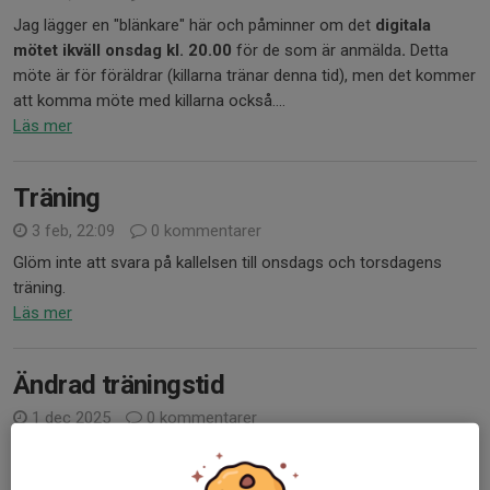
Jag lägger en "blänkare" här och påminner om det
digitala
mötet ikväll onsdag kl. 20.00
för de som är anmälda
.
Detta
möte är för föräldrar (killarna tränar denna tid), men det kommer
att komma möte med killarna också....
Läs mer
Träning
3 feb, 22:09
0 kommentarer
Glöm inte att svara på kallelsen till onsdags och torsdagens
träning.
Läs mer
Ändrad träningstid
1 dec 2025
0 kommentarer
Träningen onsdag 3 december är mellan 20:00-21:30
Läs mer