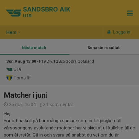
SANDSBRO AIK
U19
Logga in
Hem
Nästa match
Senaste resultat
Sön 9 aug 13:00
- P19 Div.1 2026 Södra Götaland
U19
Torns IF
Matcher i juni
26 maj, 16:04
1 kommentar
Hej!
För att ha koll på hur många spelare som är tillgängliga till
vårsäsongens avslutande matcher har vi skickat ut kallelse till de
som återstår. Gå in och svara så snabbt du vet om du är