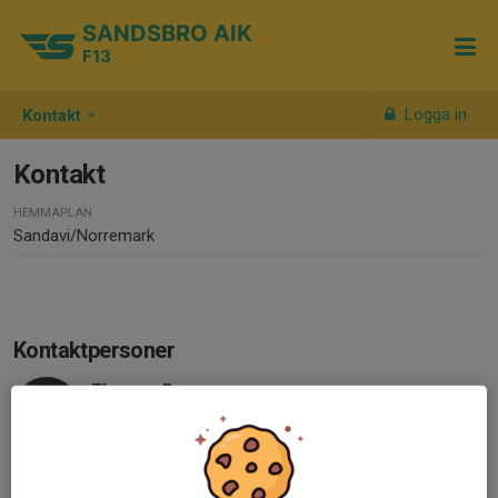
SANDSBRO AIK
F13
Logga in
Kontakt
Kontakt
HEMMAPLAN
Sandavi/Norremark
Kontaktpersoner
Therese Bergman
Tränare
070-925 31 54
bergman_therese@hotmail.com