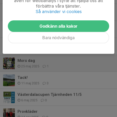
även för webbanalys i syfte att hjälpa oss att
förbättra våra tjänster.
Västerdalacupen 2026
Så använder vi cookies
27 apr, 19:05
0
Godkänn alla kakor
Utbildningskväll
12 apr, 13:49
1
Bara nödvändiga
Ändrade träningsgrupper i svenskalag
26 mar, 08:38
0
Mors dag
25 maj 2025
1
Tack!
11 maj 2025
3
Västerdalacupen Tjärnheden 11/5
6 maj 2025
0
Provkläder