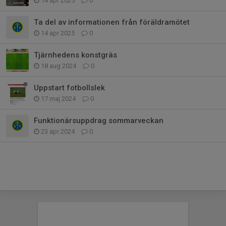
14 apr 2025
0
Ta del av informationen från föräldramötet
14 apr 2025
0
Tjärnhedens konstgräs
18 aug 2024
0
Uppstart fotbollslek
17 maj 2024
0
Funktionärsuppdrag sommarveckan
23 apr 2024
0