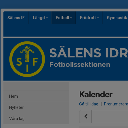
Sälens IF
Längd
Fotboll
Friidrott
Gymnastik
SÄLENS ID
Fotbollssektionen
Kalender
Hem
Gå till idag
|
Prenumerer
Nyheter
Våra lag