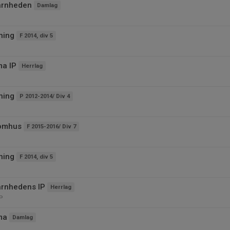
ärnheden
Damlag
ning
F 2014, div 5
ma IP
Herrlag
ning
P 2012-2014/ Div 4
tomhus
F 2015-2016/ Div 7
ning
F 2014, div 5
ärnhedens IP
Herrlag
P
ma
Damlag