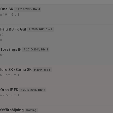
 Öna SK
F 2012-2013/ Div 4
on 4 9-m Grp.1
Falu BS FK Gul
P 2010-2011 Div 2
n 2
 B
Torsångs IF
F 2010-2011/ Div 2
on 2
A
Idre SK /Särna SK
F 2014, div 5
on 5 7-m Grp.1
Orsa IF FK
F 2015-2016/ Div 7
on 7 7-m Grp.1
aféförsäljning
Damlag