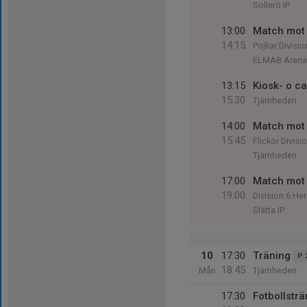
Sollerö IP
13:00
Match mot 
14:15
Pojkar Divisio
ELMAB Arena
13:15
Kiosk- o c
15:30
Tjärnheden
14:00
Match mot
15:45
Flickor Divisi
Tjärnheden
17:00
Match mot 
19:00
Division 6 Her
Slätta IP
10
17:30
Träning
P 
18:45
Mån
Tjärnheden
17:30
Fotbollstr