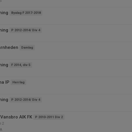
P
ning
Byalag F 2017-2018
ning
P 2012-2014/ Div 4
ärnheden
Damlag
ning
F 2014, div 5
ma IP
Herrlag
ning
P 2012-2014/ Div 4
Vansbro AIK FK
P 2010-2011 Div 2
n 2
 A