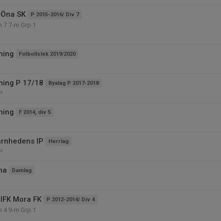
 Öna SK
P 2015-2016/ Div 7
n 7 7-m Grp.1
ning
Fotbollslek 2019/2020
äning P 17/18
Byalag P 2017-2018
P
ning
F 2014, div 5
ärnhedens IP
Herrlag
P
ma
Damlag
IFK Mora FK
P 2012-2014/ Div 4
n 4 9-m Grp.1