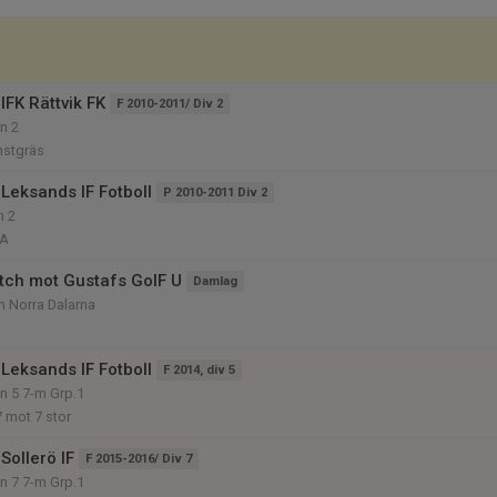
IFK Rättvik FK
F 2010-2011/ Div 2
on 2
nstgräs
Leksands IF Fotboll
P 2010-2011 Div 2
n 2
 A
tch mot Gustafs GoIF U
Damlag
m Norra Dalarna
Leksands IF Fotboll
F 2014, div 5
on 5 7-m Grp.1
7 mot 7 stor
Sollerö IF
F 2015-2016/ Div 7
on 7 7-m Grp.1