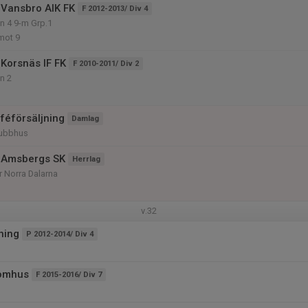
Vansbro AIK FK
F 2012-2013/ Div 4
on 4 9-m Grp.1
mot 9
Korsnäs IF FK
F 2010-2011/ Div 2
on 2
aféförsäljning
Damlag
lubbhus
 Amsbergs SK
Herrlag
r Norra Dalarna
v.32
ning
P 2012-2014/ Div 4
tomhus
F 2015-2016/ Div 7