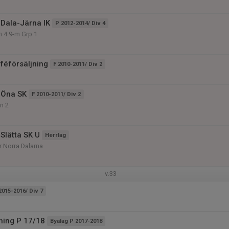
Dala-Järna IK
P 2012-2014/ Div 4
n 4 9-m Grp.1
aféförsäljning
F 2010-2011/ Div 2
 Öna SK
F 2010-2011/ Div 2
on 2
Slätta SK U
Herrlag
r Norra Dalarna
v.33
2015-2016/ Div 7
äning P 17/18
Byalag P 2017-2018