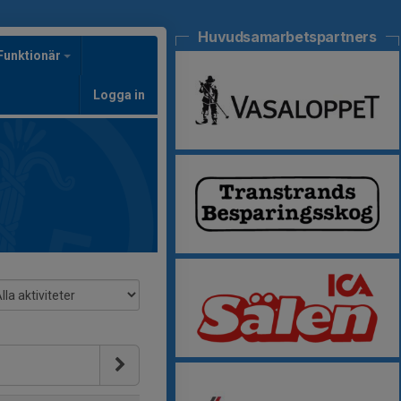
Huvudsamarbetspartners
Funktionär
Logga in