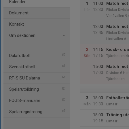
Kalender
1
11:00
Match mot 
12:30
Lör
Flickor Divisi
Dokument
Vanåvallen 9 
Kontakt
12:00
Match mot 
13:45
Flickor Divisi
Om sektionen
Lindvallen A
2
14:15
Kiosk- o c
Dalafotboll
17:15
Sön
Tjärnheden k
15:00
Match mot
Svenskfotboll
17:00
Division 6 Her
RF-SISU Dalarna
Tjärnheden
Spelarutbildning
3
18:00
Fotbollsträ
FOGIS-manualer
19:30
Mån
Lima IP
Spelarregistrering
18:00
Träning u
19:15
Lima IP