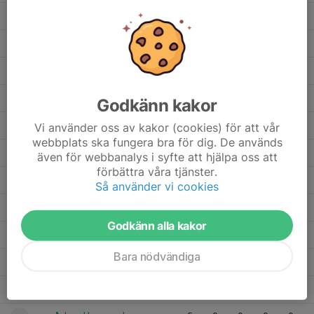
Gustav Liden
5
0
0
0
0
Felix Bolander
9
0
0
0
0
Erik Nilsson
12
0
0
0
0
Erik Nelson
1
0
0
0
0
Godkänn kakor
Eric Malmros
12
0
0
0
0
Vi använder oss av kakor (cookies) för att vår
webbplats ska fungera bra för dig. De används
Emilio Jimenez
7
0
0
0
0
även för webbanalys i syfte att hjälpa oss att
förbättra våra tjänster.
Efe Syuleyman
7
0
0
0
0
Så använder vi cookies
Botan Yuksekbag
12
0
0
0
0
Godkänn alla kakor
Andi Trepca
1
0
0
0
0
Bara nödvändiga
Adrian Ericsson
11
0
0
0
0
Adam Hussein
8
0
0
0
0