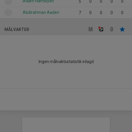
Adam Hamwyeh
5
0
0
0
0
Abdirahman Aaden
7
0
0
0
0
MÅLVAKTER
Ingen målvaktsstatistik inlagd