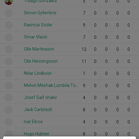
Thiago Gonzalez
5
0
0
0
0
Simon Gyllenbris
7
0
0
0
0
Rasmus Söder
9
0
0
0
0
Omar Vlacic
7
0
0
0
0
Olle Martinsson
12
0
0
0
0
Olle Henningsson
11
0
0
0
0
Niilar Lindkvist
1
0
0
0
0
Melvin Méshak Lumbila Toko
9
0
0
0
0
Josef Saif shakir
4
0
0
0
0
Jack Carlstedt
8
0
0
0
0
Ivar Ekros
4
0
0
0
0
Hugo Hübner
8
0
0
0
0