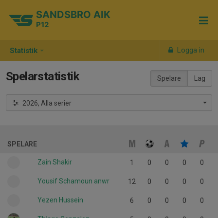
SANDSBRO AIK
P12
Logga in
Statistik
Spelarstatistik
Spelare
Lag
2026, Alla serier
SPELARE
Zain Shakir
1
0
0
0
0
Yousif Schamoun anwr
12
0
0
0
0
Yezen Hussein
6
0
0
0
0