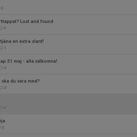
0
rttappat? Lost and found
0
tjäna en extra slant!
1
p 31 maj - alla välkomna!
0
- ska du vara med?
0
6
öja
0