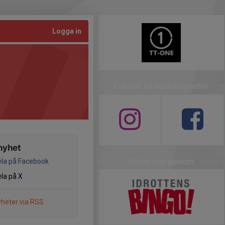
Logga in
Följ oss på sociala medier
nyhet
Stötta oss genom
la på Facebook
la på X
heter via RSS