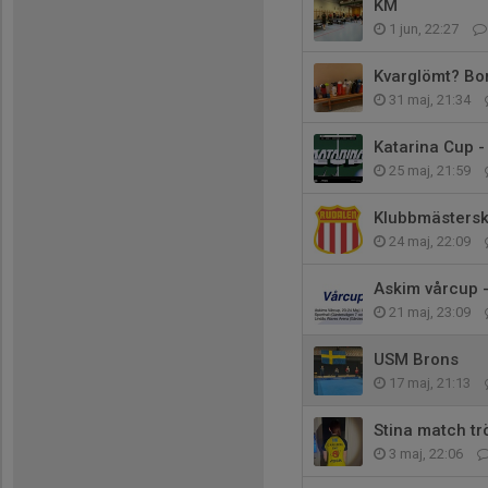
KM
1 jun, 22:27
Kvarglömt? Bo
31 maj, 21:34
Katarina Cup - 
25 maj, 21:59
Klubbmästerska
24 maj, 22:09
Askim vårcup 
21 maj, 23:09
USM Brons
17 maj, 21:13
Stina match tr
3 maj, 22:06