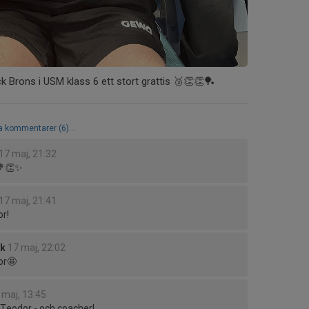
k Brons i USM klass 6 ett stort grattis 🥉👏👏🏓
la kommentarer (6)...
17 maj, 21:32
💐👏✨️
17 maj, 21:41
or!
ck
17 maj, 22:02
or🤩
 maj, 13:45
t Teodor - och coacher!