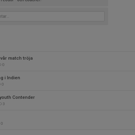
vår match tröja
0
g i Indien
0
youth Contender
3
0