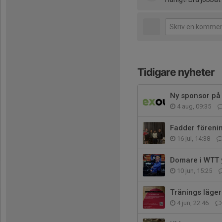
Tidigare nyheter
Ny sponsor på 
4 aug, 09:35
Fadder förenin
16 jul, 14:38
Domare i WTT 
10 jun, 15:25
Tränings läger
4 jun, 22:46