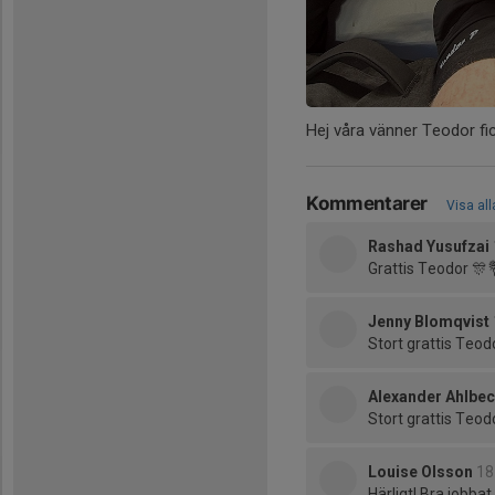
Hej våra vänner Teodor fic
Kommentarer
Visa al
Rashad Yusufzai
Grattis Teodor 🎊
Jenny Blomqvist
Stort grattis Teod
Alexander Ahlbe
Stort grattis Teod
Louise Olsson
18
Härligt! Bra jobba