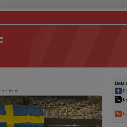
F
Dela 
mmentarer
De
De
Ny