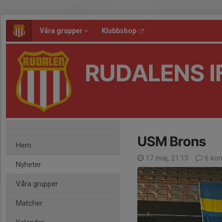
Våra grupper
Klubbshop
RUDALENS I
USM Brons
Hem
17 maj, 21:13
6 ko
Nyheter
Våra grupper
Matcher