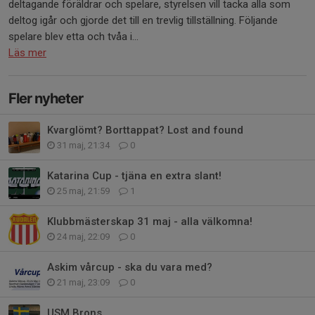
deltagande föräldrar och spelare, styrelsen vill tacka alla som
deltog igår och gjorde det till en trevlig tillställning. Följande
spelare blev etta och tvåa i...
Läs mer
Fler nyheter
Kvarglömt? Borttappat? Lost and found
31 maj, 21:34
0
Katarina Cup - tjäna en extra slant!
25 maj, 21:59
1
Klubbmästerskap 31 maj - alla välkomna!
24 maj, 22:09
0
Askim vårcup - ska du vara med?
21 maj, 23:09
0
USM Brons