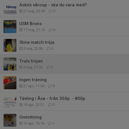
Askim vårcup - ska du vara med?
21 maj, 23:09
0
USM Brons
17 maj, 21:13
6
Stina match tröja
3 maj, 22:06
0
Truls tröjan
3 maj, 21:32
2
Ingen träning
27 apr, 11:56
0
Tävling i Åsa - från 350p. - 800p.
19 apr, 22:21
0
Omlottning
13 apr, 15:16
1