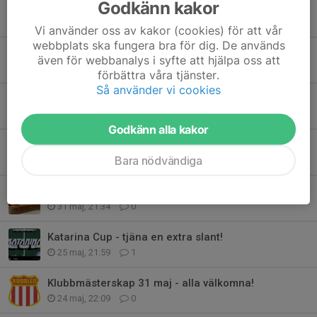
Godkänn kakor
Fadder förening i Indien
16 jul, 14:38
0
Vi använder oss av kakor (cookies) för att vår
webbplats ska fungera bra för dig. De används
Domare i WTT youth Contender
även för webbanalys i syfte att hjälpa oss att
10 jun, 15:25
3
förbättra våra tjänster.
Så använder vi cookies
Tränings läger
4 jun, 22:46
0
Godkänn alla kakor
KM
Bara nödvändiga
1 jun, 22:27
0
Kvarglömt? Borttappat? Lost and found
31 maj, 21:34
0
Katarina Cup - tjäna en extra slant!
25 maj, 21:59
1
Klubbmästerskap 31 maj - alla välkomna!
24 maj, 22:09
0