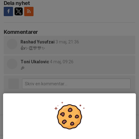
Dela nyhet
Kommentarer
Rashad Yusufzai
3 maj, 21:36
👍✨️👏🎊🎊✨️
Toni Ukalovic
4 maj, 09:26
🎉
Tidigare nyheter
Ny sponsor på vår match tröja
4 aug, 09:35
0