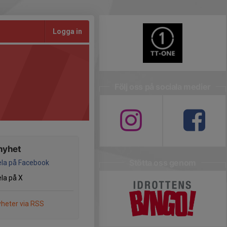
Logga in
Följ oss på sociala medier
nyhet
Stötta oss genom
la på Facebook
la på X
heter via RSS