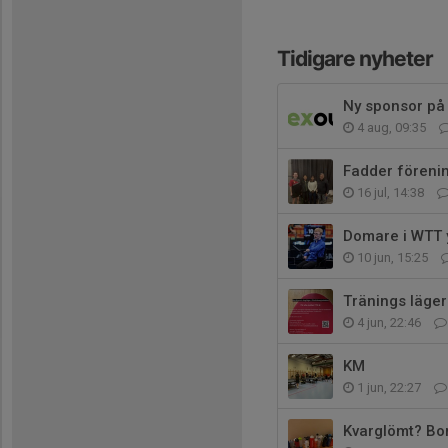
Tidigare nyheter
Ny sponsor på 
4 aug, 09:35
Fadder förenin
16 jul, 14:38
Domare i WTT 
10 jun, 15:25
Tränings läger
4 jun, 22:46
KM
1 jun, 22:27
Kvarglömt? Bo