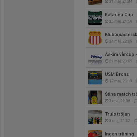
31 maj, 21:34
Katarina Cup - 
25 maj, 21:59
Klubbmästerska
24 maj, 22:09
Askim vårcup 
21 maj, 23:09
USM Brons
17 maj, 21:13
Stina match tr
3 maj, 22:06
Truls tröjan
3 maj, 21:32
Ingen träning