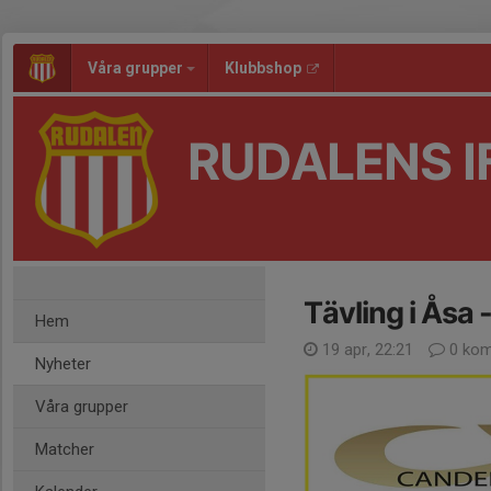
Våra grupper
Klubbshop
RUDALENS I
Tävling i Åsa 
Hem
19 apr, 22:21
0 kom
Nyheter
Våra grupper
Matcher