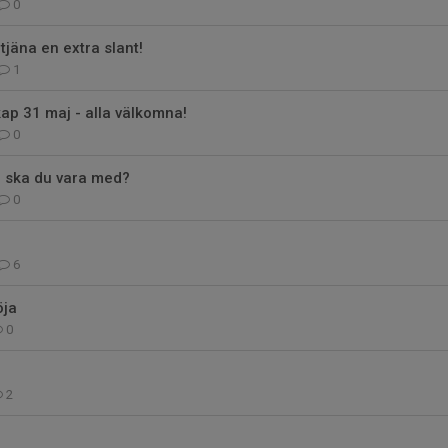
0
tjäna en extra slant!
1
p 31 maj - alla välkomna!
0
- ska du vara med?
0
6
öja
0
2