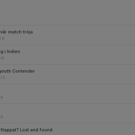
vår match tröja
0
g i Indien
0
youth Contender
3
0
0
rttappat? Lost and found