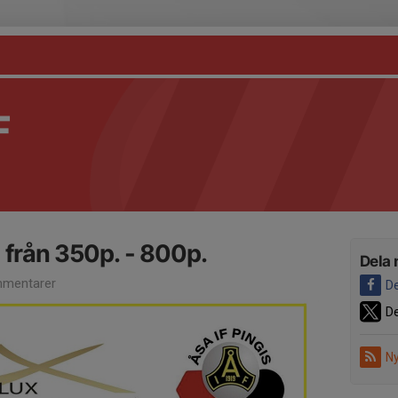
F
- från 350p. - 800p.
Dela 
mentarer
De
De
Ny