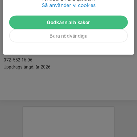
070 925 61 80
Så använder vi cookies
Uppdragslängd: år 2026-2027
Godkänn alla kakor
Suppleant
: Mathias Carlsson
073-076 69 98
Bara nödvändiga
Uppdragslängd: år 2026
Suppleant
: Albin Pettersson
072-552 16 96
Uppdragslängd: år 2026