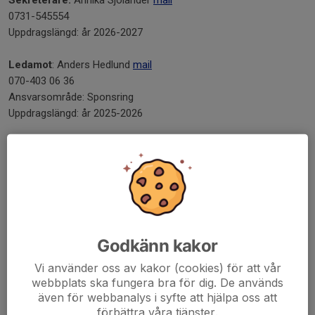
Sekreterare:
Annika Sjölander
mail
0731-545554
Uppdragslängd: år 2026-2027
Ledamot
: Anders Hedlund
mail
070-403 06 36
Ansvarsområde: Sponsring
Uppdragslängd: år 2025-2026
Ledamot
: Jonas Tykesson
mail
076-327 76 70
Ansvarsområde: Sponsring
Uppdragslängd: år 2026-2027
Ledamot
: Bill Åström
mail
Godkänn kakor
073-072 03 56
Ansvarsområde: Anläggning
Vi använder oss av kakor (cookies) för att vår
Uppdragslängd: år 2025-2026
webbplats ska fungera bra för dig. De används
även för webbanalys i syfte att hjälpa oss att
Ledamot
: Robert Bergström
mail
förbättra våra tjänster.