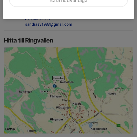
Bara nödvändiga
Sandra Svensson
Ungdomsansvarig
070-602 52 65
sandrasv1983@gmail.com
Hitta till Ringvallen