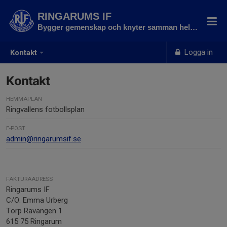
RINGARUMS IF
Bygger gemenskap och knyter samman hela byn
Logga in
Kontakt
Kontakt
HEMMAPLAN
Ringvallens fotbollsplan
E-POST
admin@ringarumsif.se
FAKTURAADRESS
Ringarums IF
C/O: Emma Urberg
Torp Rävängen 1
615 75 Ringarum