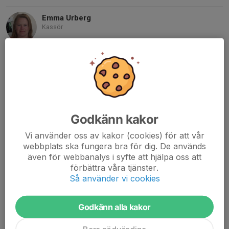
Emma Urberg
Kassör
Mobil visas bara för inloggade
E-post visas bara för inloggade
Robert Bergström
Ledarmot
070-925 61 80
robert.bergstrom24@gmail.com
Godkänn kakor
Jonas Tykesson
Vi använder oss av kakor (cookies) för att vår
Ledamot
webbplats ska fungera bra för dig. De används
076-327 76 70
även för webbanalys i syfte att hjälpa oss att
jonasjohansson.93@gmail.com
förbättra våra tjänster.
Så använder vi cookies
Tobias Andersson
Fotbollsutvecklare
Godkänn alla kakor
072-503 04 72
tobbe_fiskarn@hotmail.com