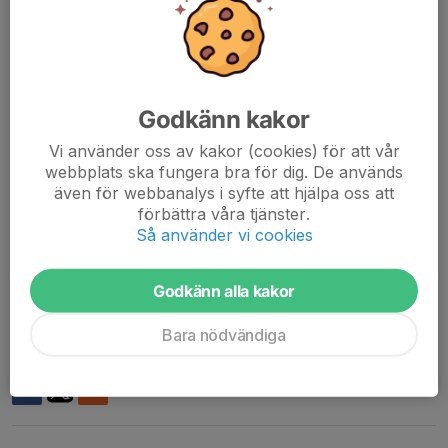
Vi vill att avgiften är inbetald före terminsstart, men absolut
senast 30/9-25.
Inbetalning sker på något av följande sätt:
swish; 123 243 7929
pg; 461 38 74 - 9
Godkänn kakor
Ange vem betalningen avser!!
Vi använder oss av kakor (cookies) för att vår
webbplats ska fungera bra för dig. De används
Har du frågor kring din betalning går det bra att höra av sig;
även för webbanalys i syfte att hjälpa oss att
070-2299944
förbättra våra tjänster.
info@flugan.nu
Så använder vi cookies
info@rcd.nu
Godkänn alla kakor
Vänliga hälsningar
Styrelsen, DGFBF/RCD
Bara nödvändiga
Dela nyhet