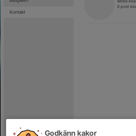
Bildgalleri
Mobil visa
E-post vis
Kontakt
Godkänn kakor