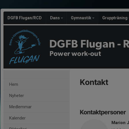
DGFB Flugan/RCD
Dans
Gymnastik
Gruppträning
DGFB Flugan - 
Power work-out
Kontakt
Hem
Nyheter
Medlemmar
Kontaktpersoner
Kalender
Marion 