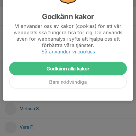
Gymnaster
Godkänn kakor
Angelina D.
Vi använder oss av kakor (cookies) för att vår
webbplats ska fungera bra för dig. De används
Enna T.
även för webbanalys i syfte att hjälpa oss att
förbättra våra tjänster.
Så använder vi cookies
Fredrica S.
Godkänn alla kakor
Himla M.
Bara nödvändiga
Isabella N.
Melissa S.
Vera F.