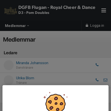
DGFB Flugan - Royal Cheer & Dance
D3 - Pom Doubles
Logga in
Medlemmar
Medlemmar
Ledare
Miranda Johansson
Danstränare
Ulrika Blom
Tränare
Marie Carlstrand
Cheerdans coach