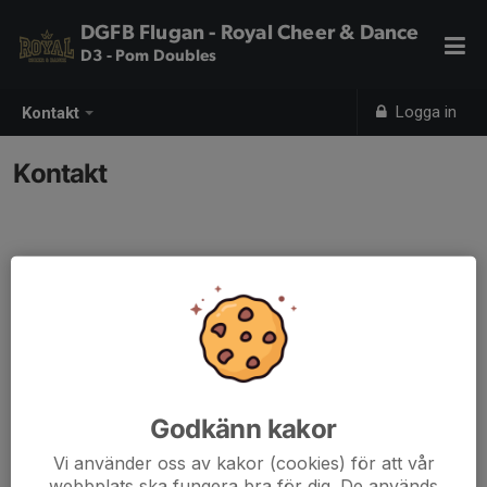
DGFB Flugan - Royal Cheer & Dance
D3 - Pom Doubles
Logga in
Kontakt
Kontakt
Kontaktpersoner
Ulrika Blom
Tränare
070-671 32 83
ulrika_blom@telia.com
Godkänn kakor
Vi använder oss av kakor (cookies) för att vår
webbplats ska fungera bra för dig. De används