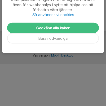
även för webbanalys i syfte att hjälpa oss att
förbättra våra tjänster.
Så använder vi cookies
Godkänn alla kakor
Bara nödvändiga
För
smarta
idrottsföreningar
Välj version:
Mobil
|
Desktop