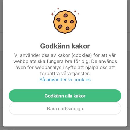
Tidigare nyheter
Årets ÖSFKare 2025
Godkänn kakor
14 maj, 20:13
Vi använder oss av kakor (cookies) för att vår
Pris KM Pimpel utdelat
webbplats ska fungera bra för dig. De används
13 maj, 23:44
även för webbanalys i syfte att hjälpa oss att
förbättra våra tjänster.
Årsmöte ÖSFK 16 april kl19 Folkets Hus
Så använder vi cookies
16 feb, 09:55
Godkänn alla kakor
Utökat fredningsområde i Åkers Kanal från 1/1-2026
30 dec 2025
Bara nödvändiga
Båtupptagning i Drängsjön 22/11
17 nov 2025