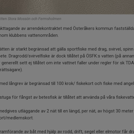
atten Stora Mossön och Fermsholmen
akttagande av arrendekontraktet med Österåkers kommun fastställda
 inom klubbens vattenområden.
ätten är starkt begränsad att gälla sportfiske med drag, svirvel, spin
te. Dragrodd/svirvelfiske är dock tillåtet på ÖSFK:s vatten (på anna
 generellt sett ej tillåtet om inte vattnet faller under regler för sk TDA
rättsägare).
med långrev är begränsad till 100 krok/ fiskekort och fiske med angelkr
stuga för fångst av betesfisk är tillåtet att använda på våra fiskevatt
 medgives utläggande av 2 nät till en längd, per nät, av högst 30 me
kort/medlemskort.
framförande av båt med hjälp av rodd, drift, segel eller elmotor får 