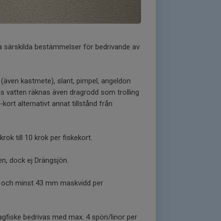
 särskilda bestämmelser för bedrivande av
n (även kastmete), slant, pimpel, angeldon
ns vatten räknas även dragrodd som trolling
-kort alternativt annat tillstånd från
ok till 10 krok per fiskekort.
en, dock ej Drängsjön.
ter och minst 43 mm maskvidd per
dragfiske bedrivas med max. 4 spön/linor per