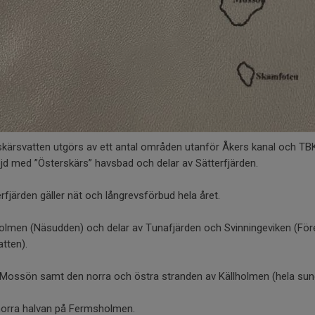
skärsvatten utgörs av ett antal områden utanför Åkers kanal och TB
 höjd med ”Österskärs” havsbad och delar av Sätterfjärden.
erfjärden gäller nät och långrevsförbud hela året.
olmen (Näsudden) och delar av Tunafjärden och Svinningeviken (För
atten).
 Mossön samt den norra och östra stranden av Källholmen (hela sun
norra halvan på Fermsholmen.