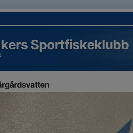
kers Sportfiskeklubb
3
ärgårdsvatten