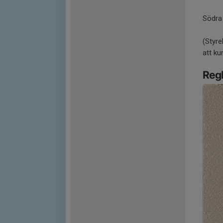
Södra 
(Styre
att k
Regl