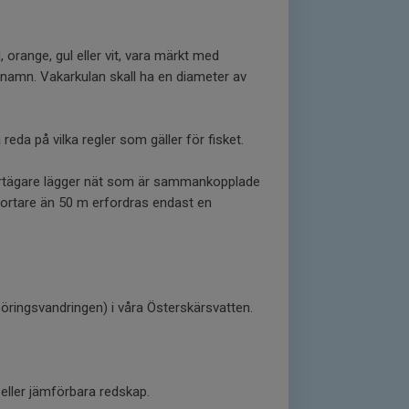
orange, gul eller vit, vara märkt med
namn. Vakarkulan skall ha en diameter av
reda på vilka regler som gäller för fisket.
å kortägare lägger nät som är sammankopplade
 kortare än 50 m erfordras endast en
ringsvandringen) i våra Österskärsvatten.
 eller jämförbara redskap.