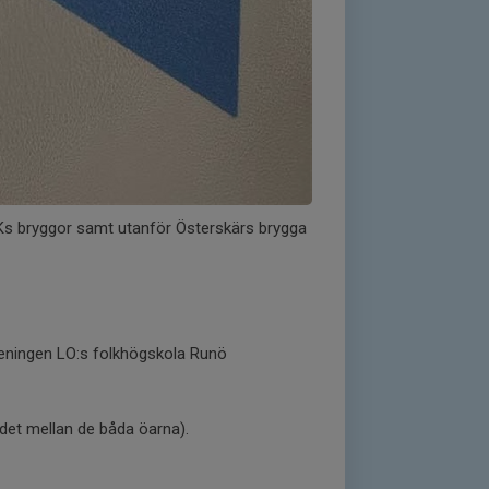
Ks bryggor samt utanför Österskärs brygga
eningen LO:s folkhögskola Runö
det mellan de båda öarna).