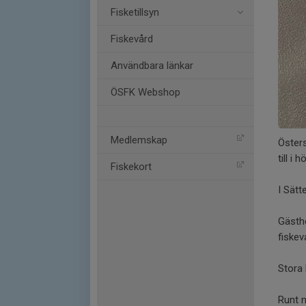
Fisketillsyn
Fiskevård
Användbara länkar
ÖSFK Webshop
Medlemskap
Öster
till i
Fiskekort
I Sätt
Gästh
fiskev
Stora
Runt 