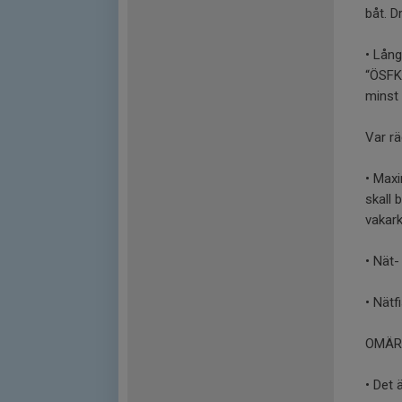
båt. D
• Lång
“ÖSFK”
minst 
Var rä
• Maxi
skall 
vakark
• Nät-
• Nätf
OMÄR
• Det 