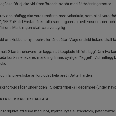
ragfiske får ej ske vid framförande av båt med förbränningsmotor.
rev och nätlägg ska vara utmärkta med vakarkula, som skall vara röd, 
, “FER” (Fritid Enskild fiskerätt) samt ägarens medlemsnummer och 
15 cm. Märkningen skall vara väl synlig.
dd om klubbens hyr- och/eller lånebåtar! Varje enskild fiskare skall ta 
malt 2 kortinnehavare får lägga nät kopplade till “ett lägg”. Om tv
båda kort-innehavares märkning finnas synliga i “lägget”. Vid nätlägg
ula.
 och långrevsfiske är förbjudet hela året i Sätterfjärden.
iskeförbud råder under tiden 15 september-31 december (under havsö
KTA REDSKAP BESLAGTAS!
är förbjudet att fiska med: not, mjärde, ryssja, ståndkrok, patentsaxar