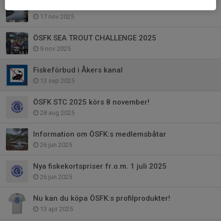
Båtupptagning i Drängsjön 22/11
17 nov 2025
ÖSFK SEA TROUT CHALLENGE 2025
9 nov 2025
Fiskeförbud i Åkers kanal
13 sep 2025
ÖSFK STC 2025 körs 8 november!
28 aug 2025
Information om ÖSFK:s medlemsbåtar
26 jun 2025
Nya fiskekortspriser fr.o.m. 1 juli 2025
26 jun 2025
Nu kan du köpa ÖSFK:s profilprodukter!
13 apr 2025