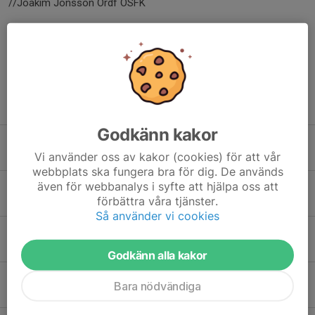
//Joakim Jonsson Ordf ÖSFK
Dela nyhet
Tidigare nyheter
Godkänn kakor
Årets ÖSFKare 2025
Vi använder oss av kakor (cookies) för att vår
14 maj, 20:13
webbplats ska fungera bra för dig. De används
även för webbanalys i syfte att hjälpa oss att
Pris KM Pimpel utdelat
förbättra våra tjänster.
13 maj, 23:44
Så använder vi cookies
Årsmöte ÖSFK 16 april kl19 Folkets Hus
16 feb, 09:55
Godkänn alla kakor
Utökat fredningsområde i Åkers Kanal från 1/1-2026
Bara nödvändiga
30 dec 2025