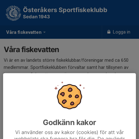
Österåkers Sportfiskeklubb
Sedan 1943
Logga in
Våra fiskevatten
Våra fiskevatten
Vi är en av landets större fiskeklubbar/föreningar med ca 650
medlemmar. Sportfiskeklubben förvaltar samt har tillsynen av
kommunens fiskevatten men även av andra arrenderade
vattenområden.
Till dessa hör bl.a. Drängsjön, Åkers kanal, Trastsjön och
Södersjön samt skärgårdsvatten som klubben förvaltar åt
Österåkers kommun.
Godkänn kakor
Mer information om respektive vatten ligger under respektive flik.
Vi använder oss av kakor (cookies) för att vår
webbplats ska fungera bra för dig. De används