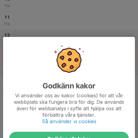
Tor
11
Fre
12
Lör
13
Sön
v.38
14
Godkänn kakor
Mån
Vi använder oss av kakor (cookies) för att vår
15
webbplats ska fungera bra för dig. De används
Tis
även för webbanalys i syfte att hjälpa oss att
förbättra våra tjänster.
16
Så använder vi cookies
Ons
17