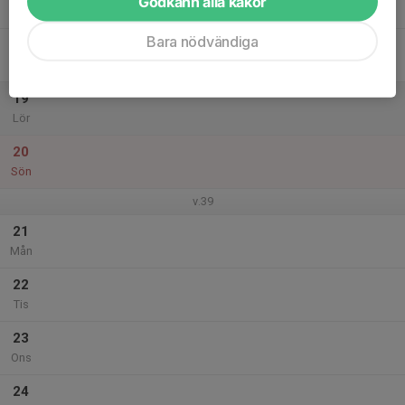
Godkänn alla kakor
Tor
Bara nödvändiga
18
Fre
19
Lör
20
Sön
v.39
21
Mån
22
Tis
23
Ons
24