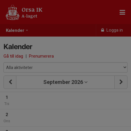
Orsa IK
A-laget
Logga in
Kalender
Kalender
Gå till idag
|
Prenumerera
September 2026
1
Tis
2
Ons