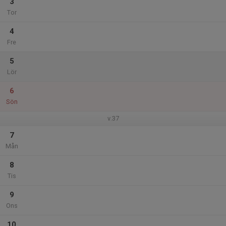
3
Tor
4
Fre
5
Lör
6
Sön
v.37
7
Mån
8
Tis
9
Ons
10