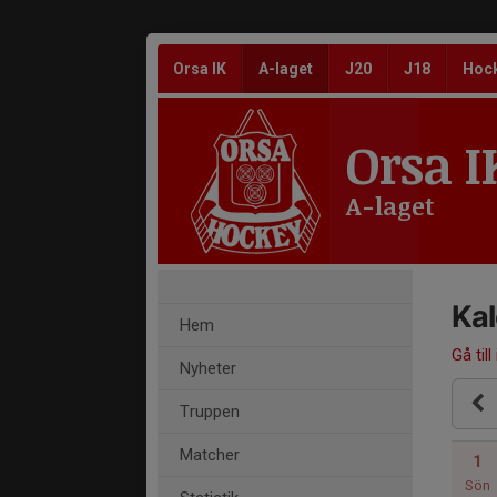
Orsa IK
A-laget
J20
J18
Hoc
Orsa I
A-laget
Ka
Hem
Gå till
Nyheter
Truppen
Matcher
1
Sön