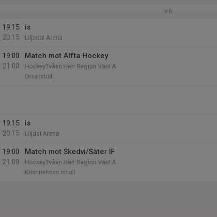
v.6
19:15
is
20:15
Liljedal Arena
19:00
Match mot Alfta Hockey
21:00
HockeyTvåan Herr Region Väst A
Orsa Ishall
19:15
is
20:15
Liljdal Arena
19:00
Match mot Skedvi/Säter IF
21:00
HockeyTvåan Herr Region Väst A
Kristinehovs ishall