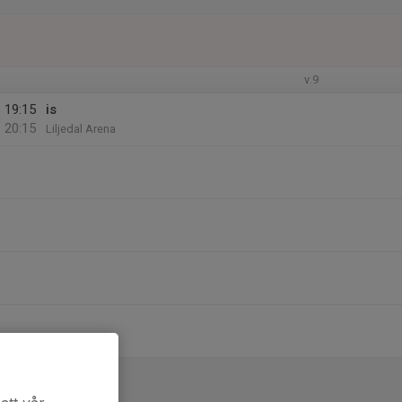
v.9
19:15
is
20:15
Liljedal Arena