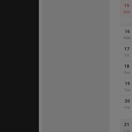
15
Sön
16
Mån
17
Tis
18
Ons
19
Tor
20
Fre
21
Lör