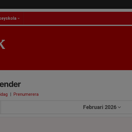
keyskola
K
lender
 idag
|
Prenumerera
Februari 2026