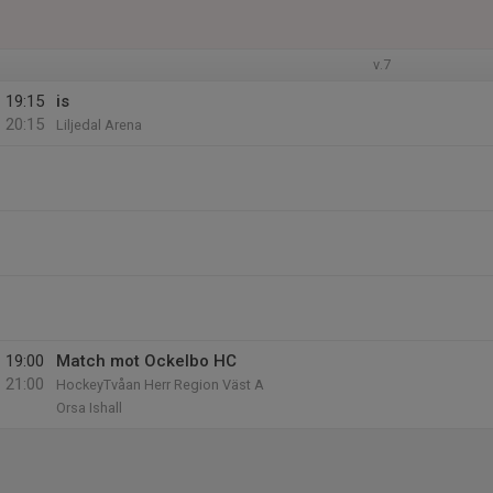
v.7
19:15
is
20:15
Liljedal Arena
19:00
Match mot Ockelbo HC
21:00
HockeyTvåan Herr Region Väst A
Orsa Ishall