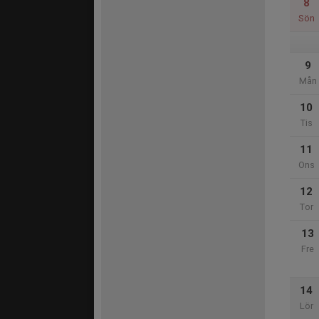
8
Sön
9
Mån
10
Tis
11
Ons
12
Tor
13
Fre
14
Lör