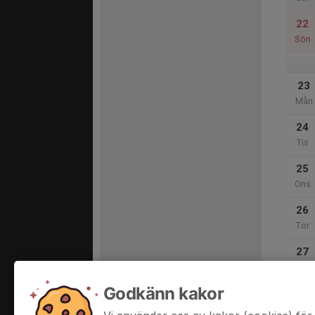
22
Sön
23
Mån
24
Tis
25
Ons
26
Tor
27
Fre
Godkänn kakor
28
Lör