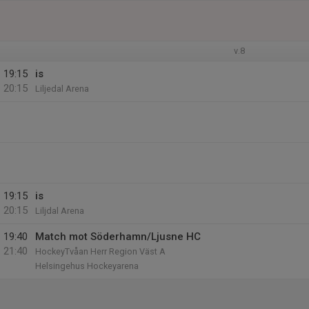
v.8
19:15
is
20:15
Liljedal Arena
19:15
is
20:15
Liljdal Arena
19:40
Match mot Söderhamn/Ljusne HC
21:40
HockeyTvåan Herr Region Väst A
Helsingehus Hockeyarena