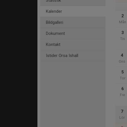
Statistik
Kalender
2
Bildgalleri
Mån
3
Dokument
Tis
Kontakt
4
Istider Orsa Ishall
Ons
5
Tor
6
Fre
7
Lör