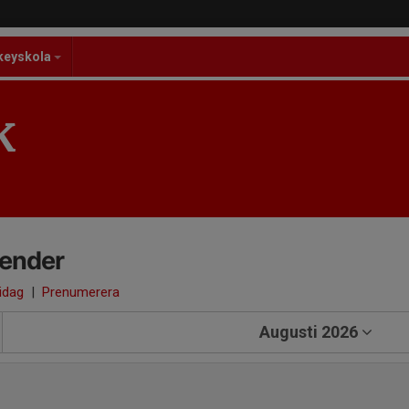
keyskola
K
lender
 idag
|
Prenumerera
Augusti 2026