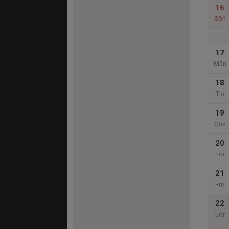
16
Sön
17
Mån
18
Tis
19
Ons
20
Tor
21
Fre
22
Lör