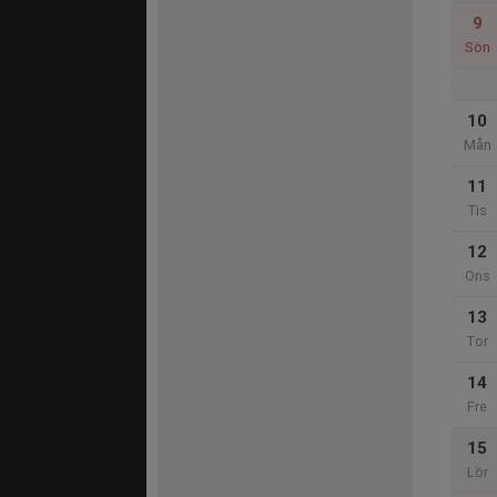
9
Sön
10
Mån
11
Tis
12
Ons
13
Tor
14
Fre
15
Lör