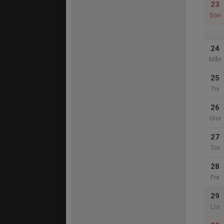
23
Sön
24
Mån
25
Tis
26
Ons
27
Tor
28
Fre
29
Lör