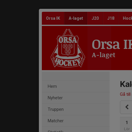
Orsa IK
A-laget
J20
J18
Hoc
Orsa I
A-laget
Ka
Hem
Gå till
Nyheter
Truppen
Matcher
1
Lör