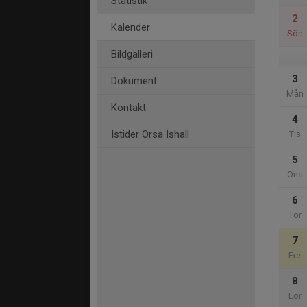
Statistik
2
Kalender
Sön
Bildgalleri
3
Dokument
Mån
Kontakt
4
Istider Orsa Ishall
Tis
5
Ons
6
Tor
7
Fre
8
Lör