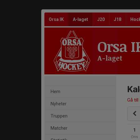
Orsa IK
A-laget
J20
J18
Hoc
Orsa I
A-laget
Ka
Hem
Gå till
Nyheter
Truppen
Matcher
1
Ons