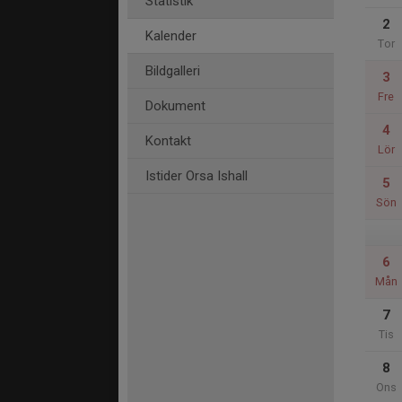
Statistik
2
Kalender
Tor
Bildgalleri
3
Fre
Dokument
4
Kontakt
Lör
Istider Orsa Ishall
5
Sön
6
Mån
7
Tis
8
Ons