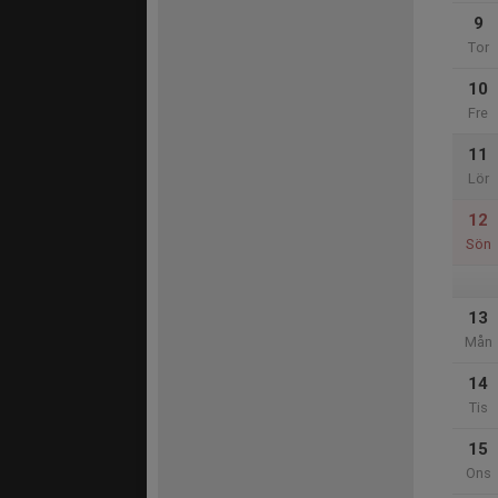
9
Tor
10
Fre
11
Lör
12
Sön
13
Mån
14
Tis
15
Ons