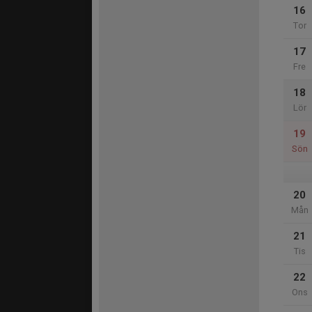
16
Tor
17
Fre
18
Lör
19
Sön
20
Mån
21
Tis
22
Ons