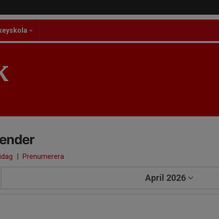
keyskola
K
lender
 idag
|
Prenumerera
April 2026