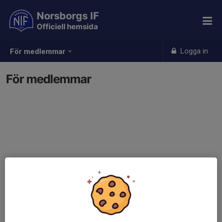
Norsborgs IF
Officiell hemsida
Logga in
För medlemmar
För medlemmar