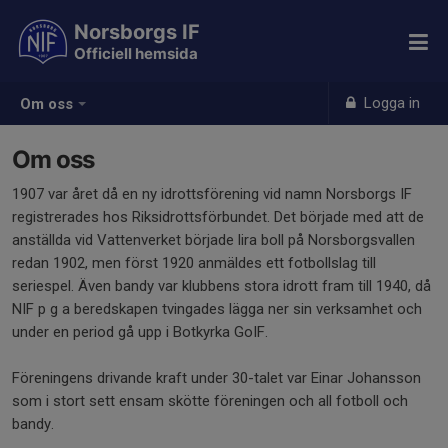
Norsborgs IF
Officiell hemsida
Logga in
Om oss
Om oss
1907 var året då en ny idrottsförening vid namn Norsborgs IF
registrerades hos Riksidrottsförbundet. Det började med att de
anställda vid Vattenverket började lira boll på Norsborgsvallen
redan 1902, men först 1920 anmäldes ett fotbollslag till
seriespel. Även bandy var klubbens stora idrott fram till 1940, då
NIF p g a beredskapen tvingades lägga ner sin verksamhet och
under en period gå upp i Botkyrka GoIF.
Föreningens drivande kraft under 30-talet var Einar Johansson
som i stort sett ensam skötte föreningen och all fotboll och
bandy.