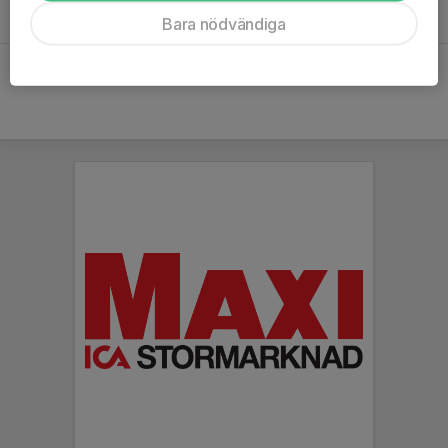
Volleybollen är vilande tillsvidare.
Bara nödvändiga