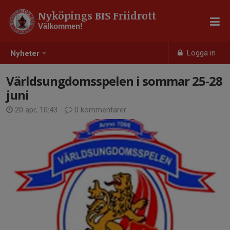
Nyköpings BIS Friidrott
Välkommen!
Logga in
Nyheter
Världsungdomsspelen i sommar 25-28
juni
20 apr, 10:43
0 kommentarer