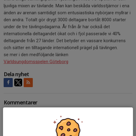
ljuvliga mixen av tävlande. Man kan beskåda världsstjärnor i ena
änden av arenan samtidigt som entusiastiska nybörjare myllrar i
den andra. Totalt gör drygt 3000 deltagare bortåt 8000 starter
under de tre tävlingsdagarna. År från år har också det
internationella deltagandet ökat och i fjol passerade vi 40%
deltagande från 27 länder. Det betyder en vassare konkurrens
och sätter en tilltagande internationell prägel på tävlingen.
se mer i den medföljande länken
Världsungdomsspelen Göteborg
Dela nyhet
Kommentarer