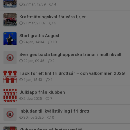
27 mar, 12:39
4
Kraftmätningskval för våra tjrjer
21 mar, 21:02
5
Stort grattis August
24 jan, 14:34
10
Sveriges bästa länghopperska tränar i multi ikväll
22 jan, 09:45
2
Tack för ett fint friidrottsår – och välkommen 2026!
1 jan, 15:43
1
Julklapp från klubben
2 dec 2025
7
Inbjudan till kvällstävling i friidrott!
30 nov 2025
0