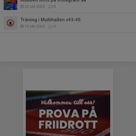
Klubben finns på Instagram! 📸
23 okt 2025
0
Träning i Multihallen v43-45
15 okt 2025
0