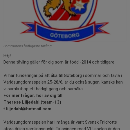
Sommarens häftigaste tävling
Hej!
Denna tävling gäller för dig som är född -2014 och tidigare
Vi har funderingar på att åka till Göteborg i sommar och tävla i
Världsungdomsspelen 25-28/6, är du också sugen, kanske kan
vi samla ihop ett härligt gäng och samåka.
För mer frågor. hör av dig till
Therese Liljedahl (team-13)
t.liljedahl@hotmail.com
Världsungdomsspelen har i många år varit Svensk Friidrotts
stora årliga samlingspunkt. Tjusningen med VU-spelen är den