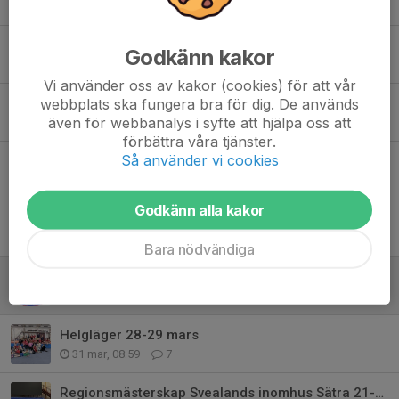
Tidigare nyheter
Rosvallaspelen 2026 och DM för veteraner
Godkänn kakor
5 jul, 20:00
0
Vi använder oss av kakor (cookies) för att vår
webbplats ska fungera bra för dig. De används
Sommarens bokade träningstider 29/6-16/8
även för webbanalys i syfte att hjälpa oss att
10 jun, 10:07
0
förbättra våra tjänster.
Så använder vi cookies
På gång i vår förening
30 maj, 14:49
0
Godkänn alla kakor
På gång i vår förening
1 maj, 11:43
2
Bara nödvändiga
Världsungdomsspelen i sommar 25-28 juni
20 apr, 10:43
0
Helgläger 28-29 mars
31 mar, 08:59
7
Regionsmästerskap Svealands inomhus Sätra 21-22/3