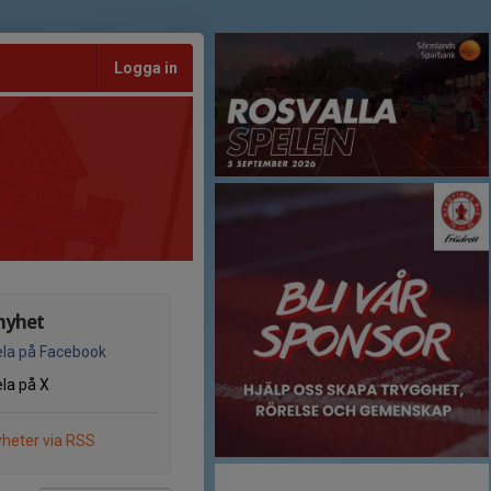
Logga in
nyhet
la på Facebook
la på X
heter via RSS