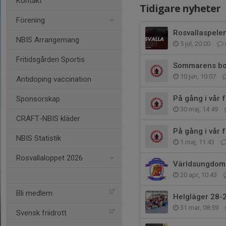
Kontakt
Tidigare nyheter
Förening
Rosvallaspele
NBIS Arrangemang
5 jul, 20:00
Fritidsgården Sportis
Sommarens bok
10 jun, 10:07
Antidoping vaccination
På gång i vår 
Sponsorskap
30 maj, 14:49
CRAFT-NBIS kläder
På gång i vår 
NBIS Statistik
1 maj, 11:43
Rosvallaloppet 2026
Världsungdoms
20 apr, 10:43
Bli medlem
Helgläger 28-
31 mar, 08:59
Svensk friidrott