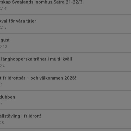
skap Svealands inomhus Sätra 21-22/3
4
al för våra tjrjer
5
ugust
10
 länghopperska tränar i multi ikväll
2
int friidrottsår – och välkommen 2026!
1
klubben
7
llstävling i friidrott!
0