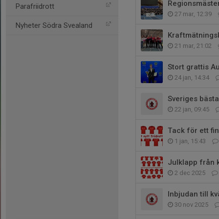
Regionsmäster
Parafriidrott
27 mar, 12:39
Nyheter Södra Svealand
Kraftmätningskv
21 mar, 21:02
Stort grattis A
24 jan, 14:34
Sveriges bästa
22 jan, 09:45
Tack för ett f
1 jan, 15:43
Julklapp från 
2 dec 2025
Inbjudan till kvä
30 nov 2025