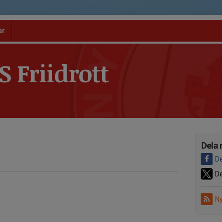
er
 Friidrott
Dela 
De
De
Ny