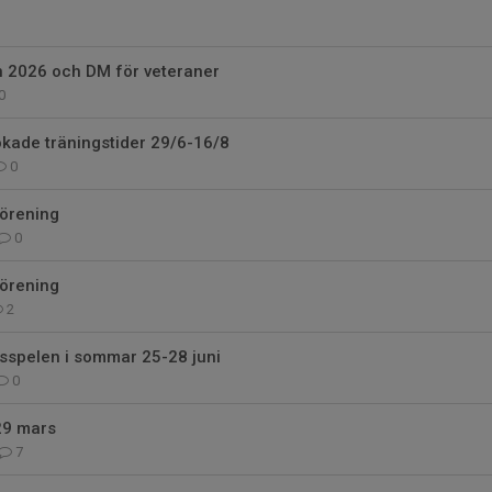
n 2026 och DM för veteraner
0
ade träningstider 29/6-16/8
0
förening
0
förening
2
spelen i sommar 25-28 juni
0
29 mars
7