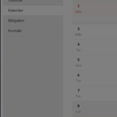
Statistik
2
Kalender
Sön
Bildgalleri
3
Kontakt
Mån
4
Tis
5
Ons
6
Tor
7
Fre
8
Lör