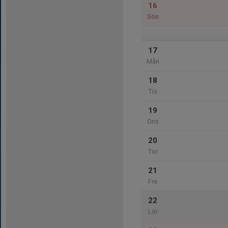
16
Sön
17
Mån
18
Tis
19
Ons
20
Tor
21
Fre
22
Lör