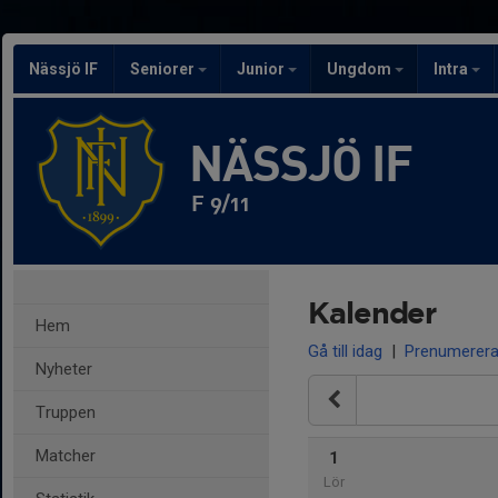
Nässjö IF
Seniorer
Junior
Ungdom
Intra
NÄSSJÖ IF
F 9/11
Kalender
Hem
Gå till idag
|
Prenumerer
Nyheter
Truppen
Matcher
1
Lör