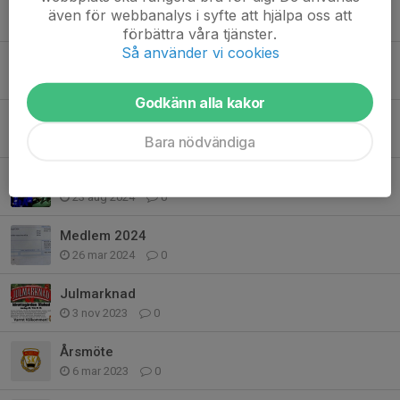
Janne Krantz kommer till Mohed
även för webbanalys i syfte att hjälpa oss att
19 sep 2025
0
förbättra våra tjänster.
Så använder vi cookies
Årsmöte 2025
2 mar 2025
0
Godkänn alla kakor
Julmarknad
8 nov 2024
0
Bara nödvändiga
Blues & Rockafton på Idrottsgården
23 aug 2024
0
Medlem 2024
26 mar 2024
0
Julmarknad
3 nov 2023
0
Årsmöte
6 mar 2023
0