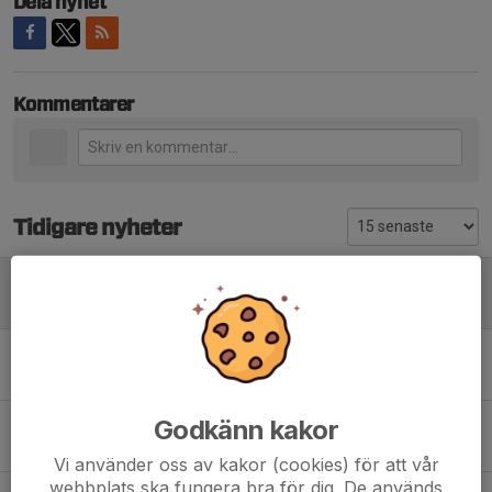
Dela nyhet
Kommentarer
Tidigare nyheter
Årsmöte Moheds SK
10 mar, 18:26
0
Medlemsavgift 2026
19 jan, 12:00
1
Godkänn kakor
Julmarknad 2025
26 okt 2025
0
Vi använder oss av kakor (cookies) för att vår
webbplats ska fungera bra för dig. De används