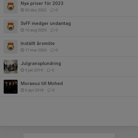
Nya priser för 2023
30 dec 2022
0
SvFF medger undantag
10 aug 2020
0
Inställt årsmöte
17 mar 2020
0
Julgransplundring
5 jan 2019
0
Moraeus till Mohed
6 apr 2018
0