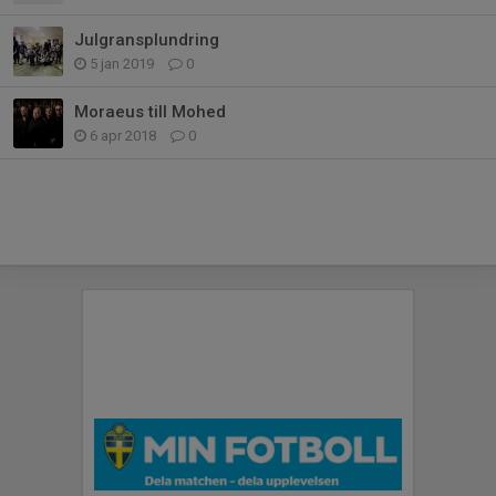
Julgransplundring
5 jan 2019
0
Moraeus till Mohed
6 apr 2018
0