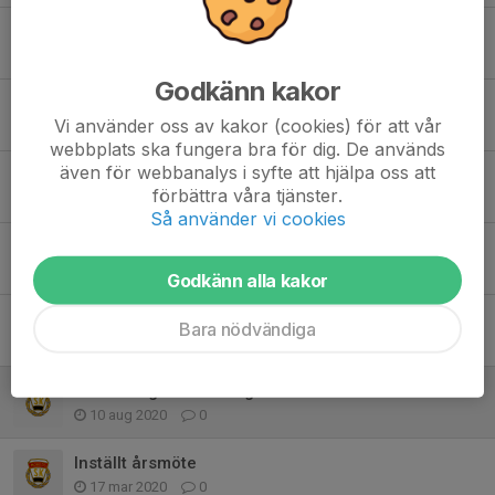
Blues & Rockafton på Idrottsgården
23 aug 2024
0
Godkänn kakor
Medlem 2024
Vi använder oss av kakor (cookies) för att vår
26 mar 2024
0
webbplats ska fungera bra för dig. De används
även för webbanalys i syfte att hjälpa oss att
Julmarknad
förbättra våra tjänster.
3 nov 2023
0
Så använder vi cookies
Årsmöte
6 mar 2023
0
Godkänn alla kakor
Nya priser för 2023
Bara nödvändiga
30 dec 2022
0
SvFF medger undantag
10 aug 2020
0
Inställt årsmöte
17 mar 2020
0