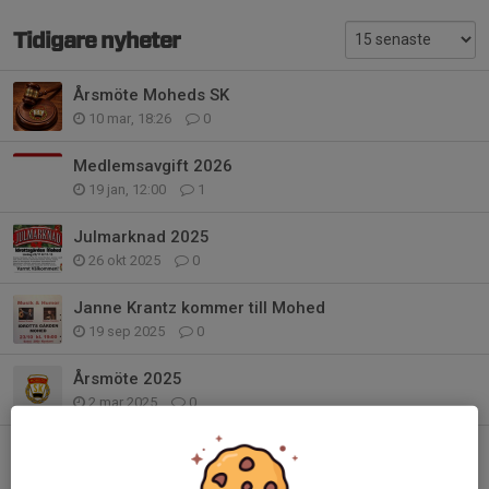
Tidigare nyheter
Årsmöte Moheds SK
10 mar, 18:26
0
Medlemsavgift 2026
19 jan, 12:00
1
Julmarknad 2025
26 okt 2025
0
Janne Krantz kommer till Mohed
19 sep 2025
0
Årsmöte 2025
2 mar 2025
0
Julmarknad
8 nov 2024
0