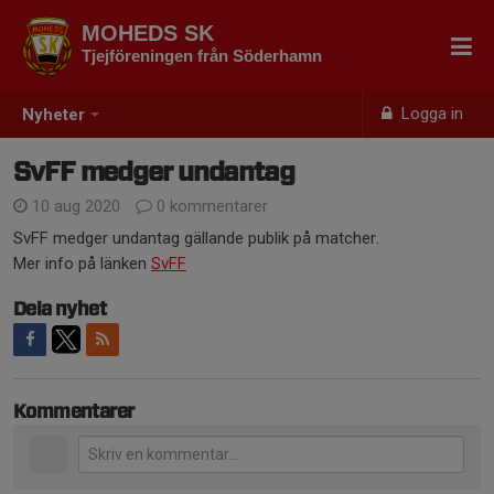
MOHEDS SK
Tjejföreningen från Söderhamn
Logga in
Nyheter
SvFF medger undantag
10 aug 2020
0 kommentarer
SvFF medger undantag gällande publik på matcher.
Mer info på länken
SvFF
Dela nyhet
Kommentarer