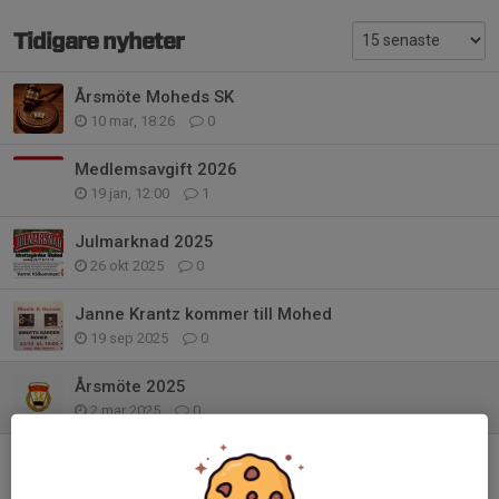
Tidigare nyheter
Årsmöte Moheds SK
10 mar, 18:26
0
Medlemsavgift 2026
19 jan, 12:00
1
Julmarknad 2025
26 okt 2025
0
Janne Krantz kommer till Mohed
19 sep 2025
0
Årsmöte 2025
2 mar 2025
0
Julmarknad
8 nov 2024
0