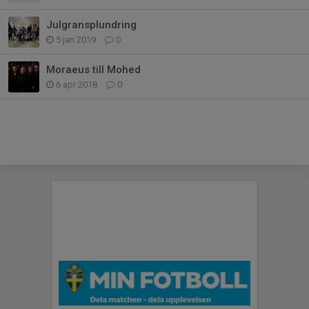
Julgransplundring
5 jan 2019
0
Moraeus till Mohed
6 apr 2018
0