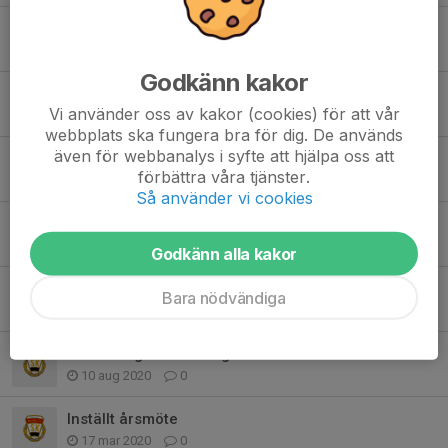
Blues & Rockafton på Idrottsgården
23 aug 2024
0
Godkänn kakor
Medlem 2024
Vi använder oss av kakor (cookies) för att vår
26 mar 2024
0
webbplats ska fungera bra för dig. De används
även för webbanalys i syfte att hjälpa oss att
Julmarknad
förbättra våra tjänster.
3 nov 2023
0
Så använder vi cookies
Årsmöte
6 mar 2023
0
Godkänn alla kakor
Nya priser för 2023
Bara nödvändiga
30 dec 2022
0
SvFF medger undantag
10 aug 2020
0
Inställt årsmöte
17 mar 2020
0