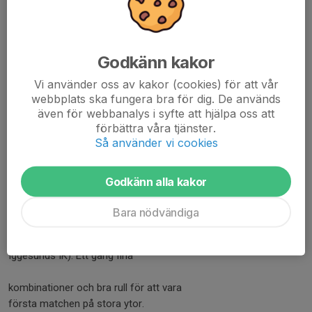
Godkänn kakor
Vi använder oss av kakor (cookies) för att vår
webbplats ska fungera bra för dig. De används
även för webbanalys i syfte att hjälpa oss att
förbättra våra tjänster.
Så använder vi cookies
Godkänn alla kakor
Vi tar med oss tre pinnar hem från
Bara nödvändiga
Hudiksvall efter en väl genomförd
match mot "Higge" (HÖgs SK/
Iggesunds IK). Ett gãng fina
kombinationer och bra rull för att vara
första matchen på stora ytor.