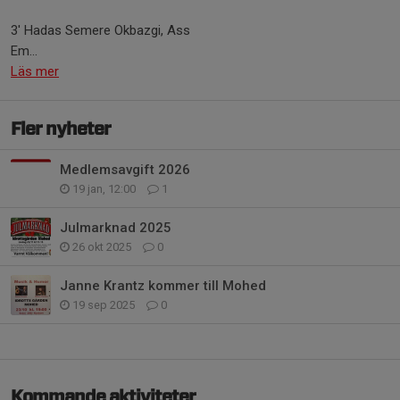
3' Hadas Semere Okbazgi, Ass
Em...
Läs mer
Fler nyheter
Medlemsavgift 2026
19 jan, 12:00
1
Julmarknad 2025
26 okt 2025
0
Janne Krantz kommer till Mohed
19 sep 2025
0
Kommande aktiviteter