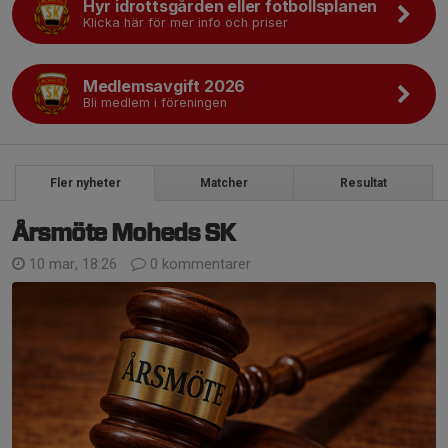
Hyr idrottsgården eller fotbollsplanen
Klicka här för mer info och priser
Medlemsavgift 2026
Bli medlem i föreningen
Fler nyheter
Matcher
Resultat
Årsmöte Moheds SK
10 mar, 18:26
0 kommentarer