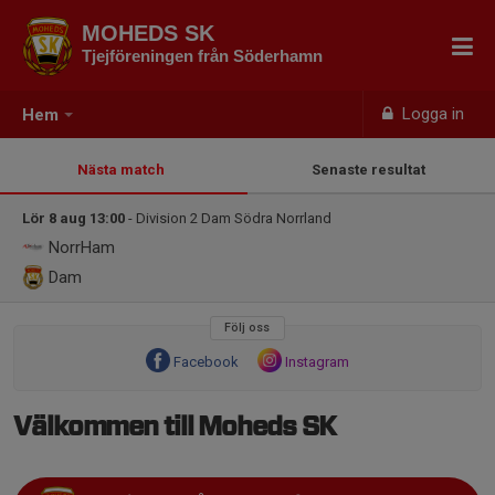
MOHEDS SK
Tjejföreningen från Söderhamn
Logga in
Hem
Nästa match
Senaste resultat
Lör 8 aug 13:00
- Division 2 Dam Södra Norrland
NorrHam
Dam
Följ oss
Facebook
Instagram
Välkommen till Moheds SK