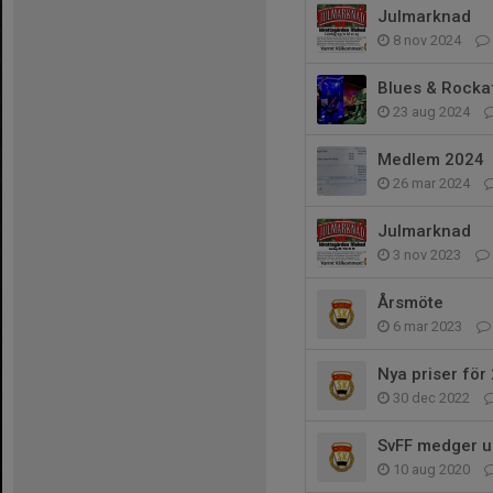
Julmarknad
8 nov 2024
Blues & Rocka
23 aug 2024
Medlem 2024
26 mar 2024
Julmarknad
3 nov 2023
Årsmöte
6 mar 2023
Nya priser för
30 dec 2022
SvFF medger 
10 aug 2020