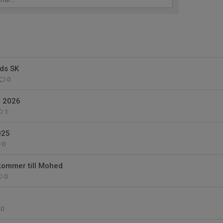
ds SK
0
t 2026
1
025
0
kommer till Mohed
0
0