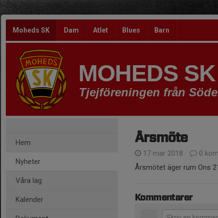
Moheds SK
Dam
Atlet
Blues
Barn
MOHEDS SK
Tjejföreningen från Söd
Årsmöte
Hem
17 mar 2018
0 kom
Nyheter
Årsmötet äger rum Ons 21/
Våra lag
Kommentarer
Kalender