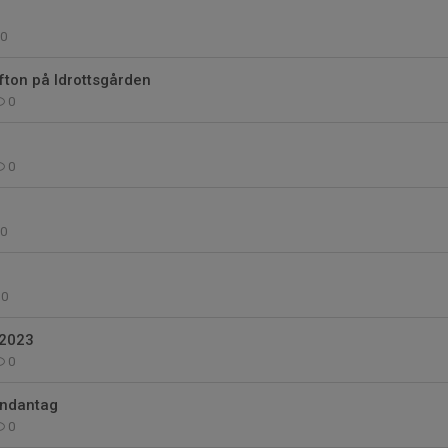
0
fton på Idrottsgården
0
0
0
0
 2023
0
undantag
0