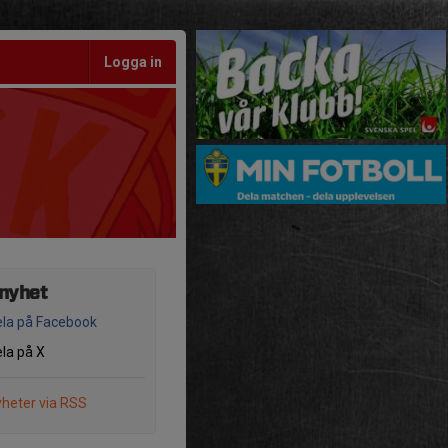
Logga in
 nyhet
la på Facebook
la på X
heter via RSS