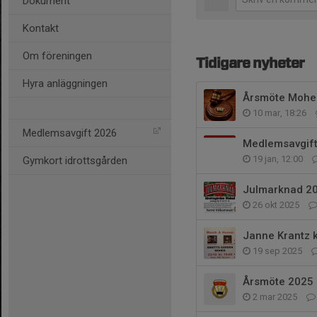
Dokument
Kontakt
Om föreningen
Tidigare nyheter
Hyra anläggningen
Årsmöte Mohe
10 mar, 18:26
Medlemsavgift 2026
Medlemsavgif
19 jan, 12:00
Gymkort idrottsgården
Julmarknad 2
26 okt 2025
Janne Krantz 
19 sep 2025
Årsmöte 2025
2 mar 2025