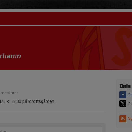
erhamn
Dela
mentarer
De
3 kl 18:30 på idrottsgården.
De
Ny