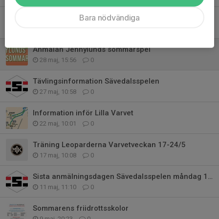
Bara nödvändiga
Information Jennylunds sommarspel
10 jun, 09:25
0
Anmälan Jennylunds sommarspel
28 maj, 15:56
0
Tävlingsinformation Sävedalsspelen
27 maj, 10:58
0
Information inför Lilla Varvet
22 maj, 10:01
0
Träning Leoparderna Varvetveckan 17-24/5
17 maj, 10:08
0
Sista anmälningsdagen Sävedalsspelen måndag 18/5
11 maj, 11:10
0
Sommarens friidrottsskolor
9 maj, 20:23
0