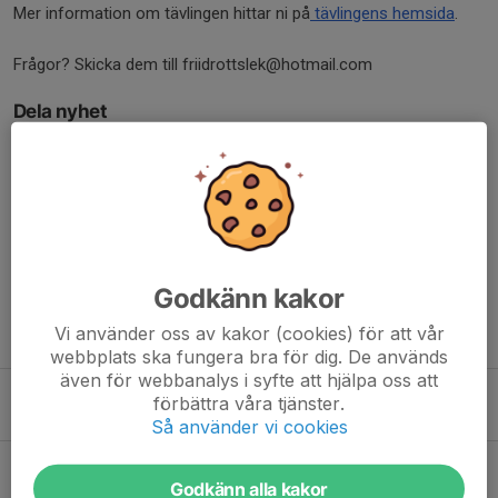
Mer information om tävlingen hittar ni på
tävlingens hemsida
.
Frågor? Skicka dem till friidrottslek@hotmail.com
Dela nyhet
Kommentarer
Godkänn kakor
Vi använder oss av kakor (cookies) för att vår
Tidigare nyheter
webbplats ska fungera bra för dig. De används
även för webbanalys i syfte att hjälpa oss att
Missa inte anmälan till friidrottsskolan v 33
förbättra våra tjänster.
23 jun, 11:03
0
Så använder vi cookies
Sommarlov för Leoparderna
Godkänn alla kakor
11 jun, 13:52
0