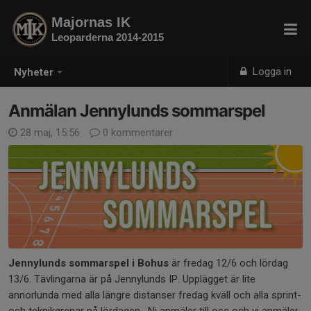
Majornas IK
Leoparderna 2014-2015
Logga in
Nyheter
Anmälan Jennylunds sommarspel
28 maj, 15:56
0 kommentarer
Jennylunds sommarspel i Bohus
är fredag 12/6 och lördag
13/6. Tävlingarna är på Jennylunds IP. Upplägget är lite
annorlunda med alla längre distanser fredag kväll och alla sprint-
och teknikgrenar på lördagen. Ni anmäler till oss och vi anmäler