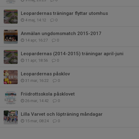
Leopardernas träningar flyttar utomhus
4 maj, 14:12
0
Anmälan ungdomsmatch 2015-2017
14 apr, 16:27
0
Leopardernas (2014-2015) träningar april-juni
11 apr, 18:56
0
Leopardernas påsklov
31 mar, 16:22
0
Friidrottsskola påsklovet
26 mar, 14:42
0
Lilla Varvet och löpträning måndagar
15 mar, 08:24
0